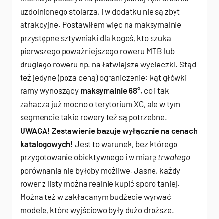
uzdolnionego stolarza, i w dodatku nie są zbyt
atrakcyjne. Postawiłem więc na maksymalnie
przystępne sztywniaki dla kogoś, kto szuka
pierwszego poważniejszego roweru MTB lub
drugiego roweru np. na łatwiejsze wycieczki. Stąd
też jedyne (poza ceną) ograniczenie: kąt główki
ramy wynoszący
maksymalnie 68°
, co i tak
zahacza już mocno o terytorium XC, ale w tym
segmencie takie rowery też są potrzebne.
UWAGA! Zestawienie bazuje wyłącznie na cenach
katalogowych!
Jest to warunek, bez którego
przygotowanie obiektywnego i w miarę
trwałego
porównania nie byłoby możliwe. Jasne, każdy
rower z listy można realnie kupić sporo taniej.
Można też w zakładanym budżecie wyrwać
modele, które wyjściowo były dużo droższe.