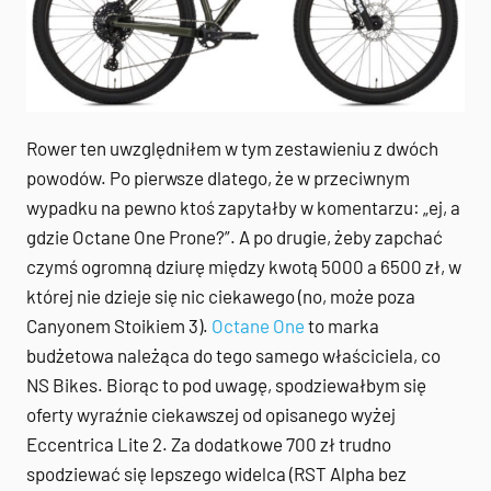
Rower ten uwzględniłem w tym zestawieniu z dwóch
powodów. Po pierwsze dlatego, że w przeciwnym
wypadku na pewno ktoś zapytałby w komentarzu: „ej, a
gdzie Octane One Prone?”. A po drugie, żeby zapchać
czymś ogromną dziurę między kwotą 5000 a 6500 zł, w
której nie dzieje się nic ciekawego (no, może poza
Canyonem Stoikiem 3).
Octane One
to marka
budżetowa należąca do tego samego właściciela, co
NS Bikes. Biorąc to pod uwagę, spodziewałbym się
oferty wyraźnie ciekawszej od opisanego wyżej
Eccentrica Lite 2. Za dodatkowe 700 zł trudno
spodziewać się lepszego widelca (RST Alpha bez