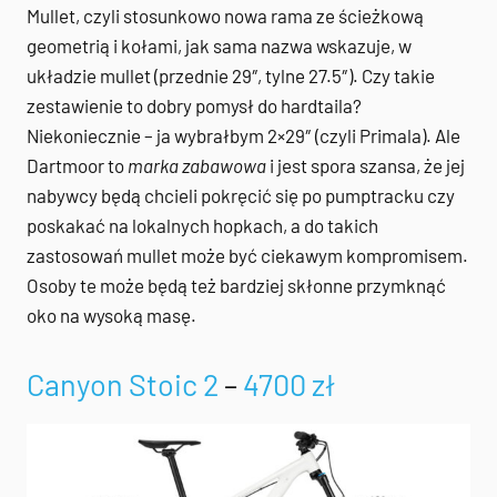
Mullet, czyli stosunkowo nowa rama ze ścieżkową
geometrią i kołami, jak sama nazwa wskazuje, w
układzie mullet (przednie 29″, tylne 27.5″). Czy takie
zestawienie to dobry pomysł do hardtaila?
Niekoniecznie – ja wybrałbym 2×29″ (czyli Primala). Ale
Dartmoor to
marka
zabawowa
i jest spora szansa, że jej
nabywcy będą chcieli pokręcić się po pumptracku czy
poskakać na lokalnych hopkach, a do takich
zastosowań mullet może być ciekawym kompromisem.
Osoby te może będą też bardziej skłonne przymknąć
oko na wysoką masę.
Canyon Stoic 2
–
4700 zł