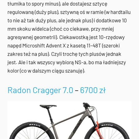
tłumika to spory minus), ale dostajesz sztycę
regulowaną (duży plus), sztywną oś w ramie (w hardtailu
to nie aż tak duży plus, ale jednak plus) i dodatkowe 10
mm skoku widelca (choć co ciekawe, przy mniej
agresywnej geometrii). Ciekawostką jest 10-rzędowy
napęd Microshift Advent X z kasetą 11-48T (szeroki
zakres też na plus). Czyli trochę tych plusów jednak
jest. Ale i tak wszyscy wybiorą NS-a, bo ma ładniejszy
kolor (co w dalszym ciągu szanuję).
Radon Cragger 7.0
–
6700 zł