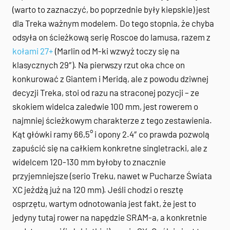
(warto to zaznaczyć, bo poprzednie były kiepskie) jest
dla Treka ważnym modelem. Do tego stopnia, że chyba
odsyła on ścieżkową serię Roscoe do lamusa, razem z
kołami 27+
(Marlin od M-ki wzwyż toczy się na
klasycznych 29″). Na pierwszy rzut oka chce on
konkurować z Giantem i Meridą, ale z powodu dziwnej
decyzji Treka, stoi od razu na straconej pozycji – ze
skokiem widelca zaledwie 100 mm, jest rowerem o
najmniej ścieżkowym charakterze z tego zestawienia.
Kąt główki ramy 66,5° i opony 2.4″ co prawda pozwolą
zapuścić się na całkiem konkretne singletracki, ale z
widelcem 120-130 mm byłoby to znacznie
przyjemniejsze (serio Treku, nawet w Pucharze Świata
XC jeżdżą już na 120 mm). Jeśli chodzi o resztę
osprzętu, wartym odnotowania jest fakt, że jest to
jedyny tutaj rower na napędzie SRAM-a, a konkretnie