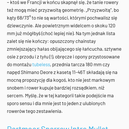
– ktoś we Francji w końcu skapnął się, że tanie rowery
też mogą mieć przyzwoitą geometrię. „Przyzwoitą”, bo
kąty 68/73° to nie są wartości, którymi pochwalisz się
dziewczynie. Ale powietrznym widelcem o skoku 120
mm już mógłbyś (choć lepiej nie). Na tym jednak lista
zalet się nie kończy: opuszczony chainstay
zmniejszający hałas obijającego się łańcucha, sztywne
osie z przodu i z tyłu (!), obręcze i opony przystosowane
do montażu
tubeless
, przednia tarcza 180 mm czy
napęd Shimano Deore z kasetą 11-46T składają się na
mocną propozycję dla kogoś, kto nie jest markowym
snobem i rower kupuje bardziej rozsądkiem, niż
sercem. Myślę, że w tej kategorii takie podejście ma
sporo sensu i dla mnie jest to jeden z ulubionych
rowerów tego zestawienia.
Dartmoor Sparrow Intro Mullet
–