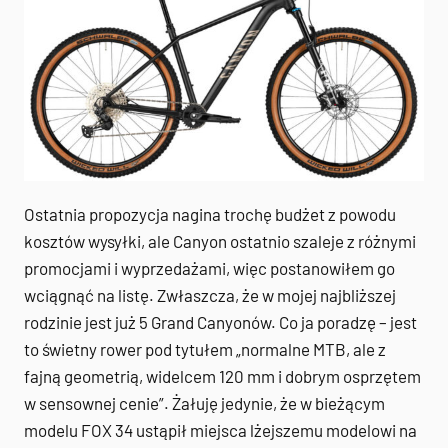
Ostatnia propozycja nagina trochę budżet z powodu
kosztów wysyłki, ale Canyon ostatnio szaleje z różnymi
promocjami i wyprzedażami, więc postanowiłem go
wciągnąć na listę. Zwłaszcza, że w mojej najbliższej
rodzinie jest już 5 Grand Canyonów. Co ja poradzę – jest
to świetny rower pod tytułem „normalne MTB, ale z
fajną geometrią, widelcem 120 mm i dobrym osprzętem
w sensownej cenie”. Żałuję jedynie, że w bieżącym
modelu FOX 34 ustąpił miejsca lżejszemu modelowi na