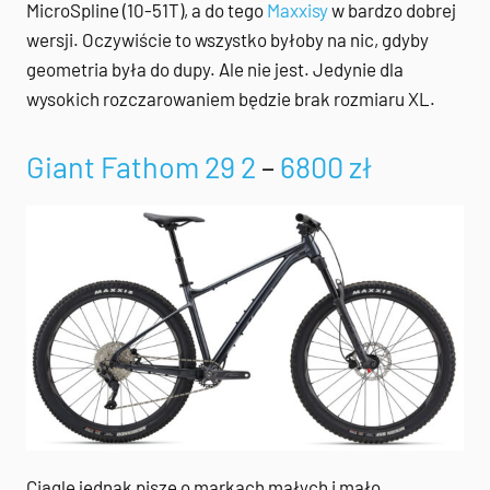
MicroSpline (10-51T), a do tego
Maxxisy
w bardzo dobrej
wersji. Oczywiście to wszystko byłoby na nic, gdyby
geometria była do dupy. Ale nie jest. Jedynie dla
wysokich rozczarowaniem będzie brak rozmiaru XL.
Giant Fathom 29 2
–
6800 zł
Ciągle jednak piszę o markach małych i mało