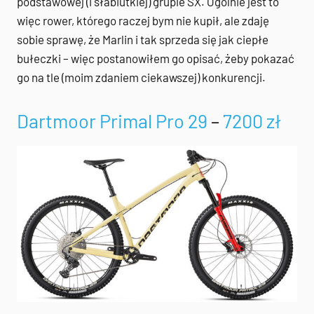
podstawowej (i słabiutkiej) grupie SX. Ogólnie jest to
więc rower, którego raczej bym nie kupił, ale zdaję
sobie sprawę, że Marlin i tak sprzeda się jak ciepłe
bułeczki – więc postanowiłem go opisać, żeby pokazać
go na tle (moim zdaniem ciekawszej) konkurencji.
Dartmoor Primal Pro 29
–
7200 zł