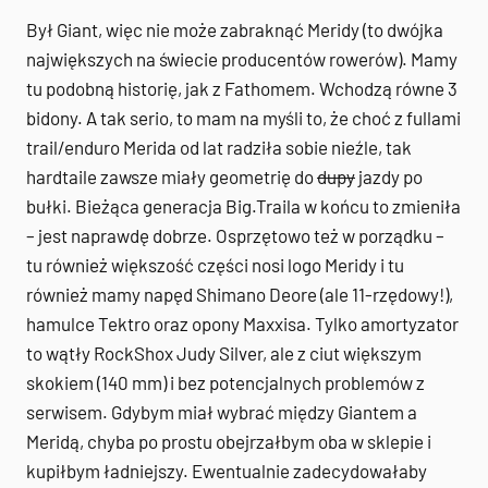
Był Giant, więc nie może zabraknąć Meridy (to dwójka
największych na świecie producentów rowerów). Mamy
tu podobną historię, jak z Fathomem. Wchodzą równe 3
bidony. A tak serio, to mam na myśli to, że choć z fullami
trail/enduro Merida od lat radziła sobie nieźle, tak
hardtaile zawsze miały geometrię do
dupy
jazdy po
bułki. Bieżąca generacja Big.Traila w końcu to zmieniła
– jest naprawdę dobrze. Osprzętowo też w porządku –
tu również większość części nosi logo Meridy i tu
również mamy napęd Shimano Deore (ale 11-rzędowy!),
hamulce Tektro oraz opony Maxxisa. Tylko amortyzator
to wątły RockShox Judy Silver, ale z ciut większym
skokiem (140 mm) i bez potencjalnych problemów z
serwisem. Gdybym miał wybrać między Giantem a
Meridą, chyba po prostu obejrzałbym oba w sklepie i
kupiłbym ładniejszy. Ewentualnie zadecydowałaby