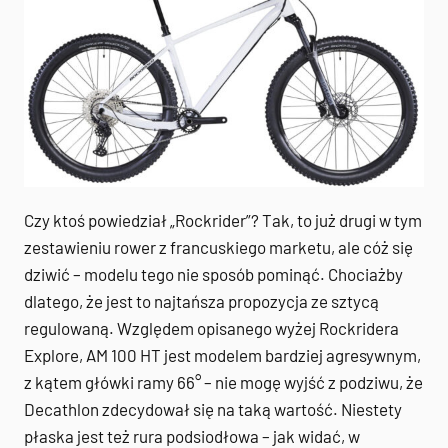
Czy ktoś powiedział „Rockrider”? Tak, to już drugi w tym
zestawieniu rower z francuskiego marketu, ale cóż się
dziwić – modelu tego nie sposób pominąć. Chociażby
dlatego, że jest to najtańsza propozycja ze sztycą
regulowaną. Względem opisanego wyżej Rockridera
Explore, AM 100 HT jest modelem bardziej agresywnym,
z kątem główki ramy 66°
– nie mogę wyjść z podziwu, że
Decathlon zdecydował się na taką wartość. Niestety
płaska jest też rura podsiodłowa – jak widać, w