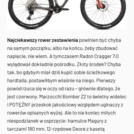
Najciekawszy rower zestawienia
powinien być chyba
na samym początku, albo na końcu, żeby zbudować
napięcie, nie wiem. A tymczasem Radon Cragger 7.0
wylądował dokładnie pośrodku. Złoty środek? Chyba
tak, bo gdybym miał dziś kupić sobie ścieżkowego
hardtaila, postawiłbym właśnie na niego. Pierwszy
powód rzuca się w oczy od razu – głównie dlatego, że
jest czerwony. Marzocchi Bomber Z2 to świetny widelec
i POTĘŻNY przeskok jakościowy względem uginaczy z
rowerów opisanych wyżej. Ale to nie koniec miłych
niespodzianek w osprzęcie: hamulce Magury z
tarczami 180 mm, 12-rzędowe Deore z kasetą