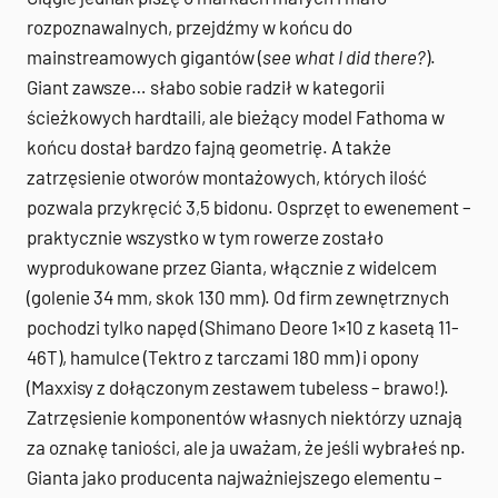
rozpoznawalnych, przejdźmy w końcu do
mainstreamowych
gigantów
(
see what I did there?
).
Giant zawsze… słabo sobie radził w kategorii
ścieżkowych hardtaili, ale bieżący model Fathoma w
końcu dostał bardzo fajną geometrię. A także
zatrzęsienie otworów montażowych, których ilość
pozwala przykręcić 3,5 bidonu. Osprzęt to ewenement –
praktycznie wszystko w tym rowerze zostało
wyprodukowane przez Gianta, włącznie z widelcem
(golenie 34 mm, skok 130 mm). Od firm zewnętrznych
pochodzi tylko napęd (Shimano Deore 1×10 z kasetą 11-
46T), hamulce (Tektro z tarczami 180 mm) i opony
(Maxxisy z dołączonym zestawem tubeless – brawo!).
Zatrzęsienie komponentów własnych niektórzy uznają
za oznakę taniości, ale ja uważam, że jeśli wybrałeś np.
Gianta jako producenta najważniejszego elementu –