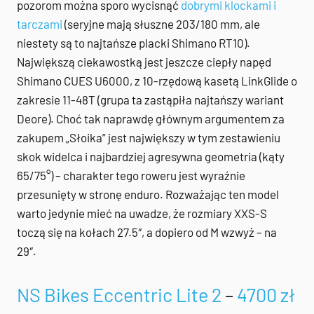
pozorom można sporo wycisnąć
dobrymi klockami i
tarczami
(seryjne mają słuszne 203/180 mm, ale
niestety są to najtańsze placki Shimano RT10).
Największą ciekawostką jest jeszcze ciepły napęd
Shimano CUES U6000, z 10-rzędową kasetą LinkGlide o
zakresie 11-48T (grupa ta zastąpiła najtańszy wariant
Deore). Choć tak naprawdę głównym argumentem za
zakupem „Słoika” jest największy w tym zestawieniu
skok widelca i najbardziej agresywna geometria (kąty
65/75°) – charakter tego roweru jest wyraźnie
przesunięty w stronę enduro. Rozważając ten model
warto jedynie mieć na uwadze, że rozmiary XXS-S
toczą się na kołach 27.5″, a dopiero od M wzwyż – na
29″.
NS Bikes Eccentric Lite 2
–
4700 zł