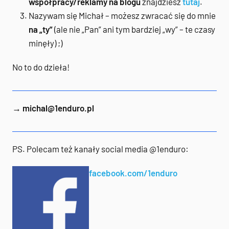
współpracy/reklamy na blogu
znajdziesz
tutaj
.
Nazywam się Michał – możesz zwracać się do mnie
na „ty”
(ale nie „Pan” ani tym bardziej „wy” – te czasy
minęły) ;)
No to do dzieła!
→
michal@1enduro.pl
PS. Polecam też kanały social media @1enduro:
facebook.com/1enduro