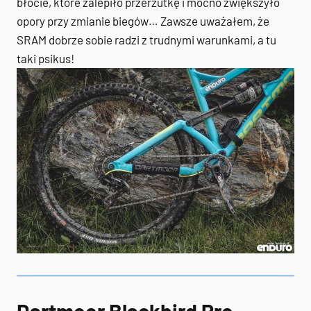
błocie, które zalepiło przerzutkę i mocno zwiększyło
opory przy zmianie biegów… Zawsze uważałem, że
SRAM dobrze sobie radzi z trudnymi warunkami, a tu
taki psikus!