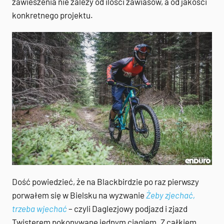
zawieszenia nie zależy od ilości zawiasów, a od jakości
konkretnego projektu.
Dość powiedzieć, że na Blackbirdzie po raz pierwszy
porwałem się w Bielsku na wyzwanie
Żeby zjechać,
trzeba wjechać
– czyli Daglezjowy podjazd i zjazd
Twisterem pokonywane jednym ciągiem. Z całkiem