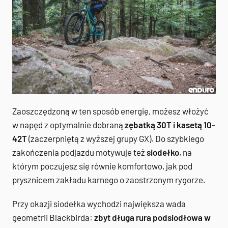
Zaoszczędzoną w ten sposób energię, możesz włożyć
w napęd z optymalnie dobraną
zębatką 30T i kasetą 10-
42T
(zaczerpniętą z wyższej grupy GX). Do szybkiego
zakończenia podjazdu motywuje też
siodełko
, na
którym poczujesz się równie komfortowo, jak pod
prysznicem zakładu karnego o zaostrzonym rygorze.
Przy okazji siodełka wychodzi największa wada
geometrii Blackbirda:
zbyt długa rura podsiodłowa w