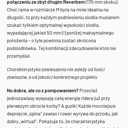
połączeniu ze zbyt długim Reverbem
(170 mm skoku).
Choć rama w rozmiarze M była na mnie idealna na
długość, to przy każdym podniesieniu siodła musiałem
szukać tyłkiem optymalnej wysokości siodła,
wypadającej jakieś 50 mm (!) poniżej maksymalnego
położenia – o tyle powinna zostać skrócona
podsiodłówka. Tej kombinacji zdecydowanie ktoś nie
przemyślał.
Charakterystyka zawieszenia nie zależy od ilości
zawiasów, a od jakości konkretnego projektu
No dobra, ale co z pompowaniem?
Przecież
jednozawiasy wysysają całą energię ridera już przy
pierwszym obrocie korby? A guzik! Każde mocniejsze
depnięcie „spina” zawias i rower wyrywa do przodu, jak
dobry „wirtual”. Pokazuje to, że charakterystyka