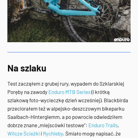
Na szlaku
Test zacząłem z grubej rury, wypadem do Szklarskiej
Poręby na zawody
Enduro MTB Series
(i krótką
szlakową foto-wycieczkę dzień wcześniej). Blackbirda
przeciorałem też w alpejsko-deszczowym bikeparku
Saalbach-Hinterglemm, a po powrocie odwiedziłem
dobrze znane „miejscówki testowe”:
Enduro Trails
,
Wilcze Ścieżki
i
Rychleby
. Śmiało mogę napisać, że