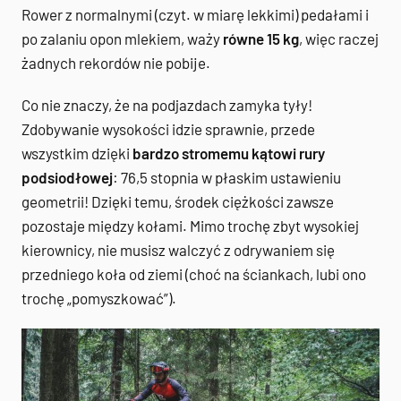
Rower z normalnymi (czyt. w miarę lekkimi) pedałami i
po zalaniu opon mlekiem, waży
równe 15 kg
, więc raczej
żadnych rekordów nie pobije.
Co nie znaczy, że na podjazdach zamyka tyły!
Zdobywanie wysokości idzie sprawnie, przede
wszystkim dzięki
bardzo stromemu kątowi rury
podsiodłowej
: 76,5 stopnia w płaskim ustawieniu
geometrii! Dzięki temu, środek ciężkości zawsze
pozostaje między kołami. Mimo trochę zbyt wysokiej
kierownicy, nie musisz walczyć z odrywaniem się
przedniego koła od ziemi (choć na ściankach, lubi ono
trochę „pomyszkować”).