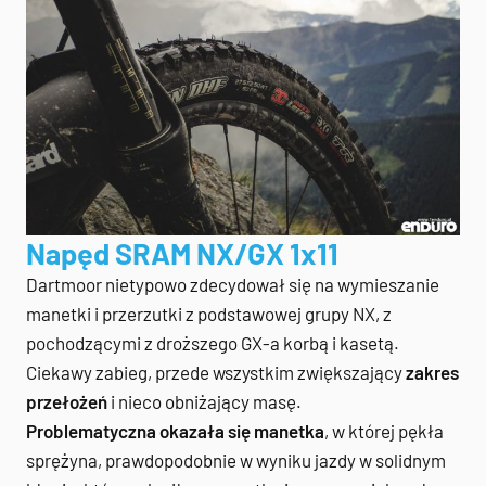
Napęd SRAM NX/GX 1x11
Dartmoor nietypowo zdecydował się na wymieszanie
manetki i przerzutki z podstawowej grupy NX, z
pochodzącymi z droższego GX-a korbą i kasetą.
Ciekawy zabieg, przede wszystkim zwiększający
zakres
przełożeń
i nieco obniżający masę.
Problematyczna okazała się manetka
, w której pękła
sprężyna, prawdopodobnie w wyniku jazdy w solidnym