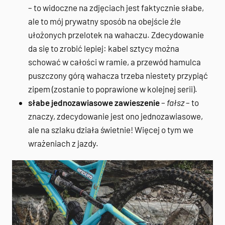
– to widoczne na zdjęciach jest faktycznie słabe,
ale to mój prywatny sposób na obejście źle
ułożonych przelotek na wahaczu. Zdecydowanie
da się to zrobić lepiej: kabel sztycy można
schować w całości w ramie, a przewód hamulca
puszczony górą wahacza trzeba niestety przypiąć
zipem (zostanie to poprawione w kolejnej serii).
słabe jednozawiasowe zawieszenie
–
fałsz
– to
znaczy, zdecydowanie jest ono jednozawiasowe,
ale na szlaku działa świetnie! Więcej o tym we
wrażeniach z jazdy.