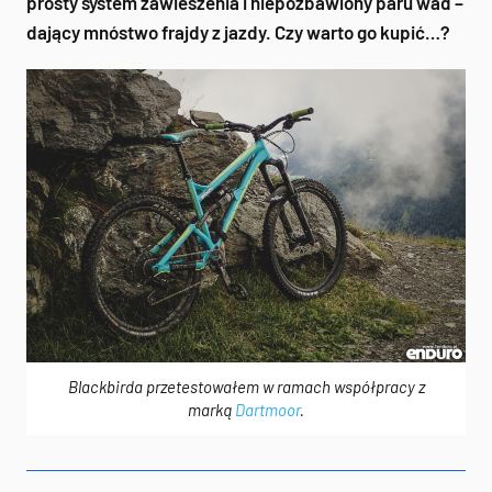
prosty system zawieszenia i niepozbawiony paru wad –
dający mnóstwo frajdy z jazdy. Czy warto go kupić…?
Blackbirda przetestowałem w ramach współpracy z
marką
Dartmoor
.