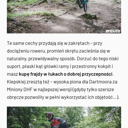
Te same cechy przydają się w zakrętach – przy
dociążeniu roweru, promień skrętu zacieśnia się w
naturalny, przewidywalny sposób. Dorzuć do tego niski
suport, płaski kąt główki ramy i przestronny kokpit i
masz
kupę frajdy w łukach o dobrej przyczepności
.
Kiepskiej zresztą też – wysoka piona dla Dartmoora za
Miniony DHF w najlepszej wersji (gdyby tylko szersze
obręcze pozwoliły w pełni wykorzystać ich objętość…).