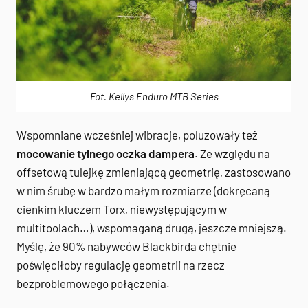
Fot. Kellys Enduro MTB Series
Wspomniane wcześniej wibracje, poluzowały też
mocowanie tylnego oczka dampera
. Ze względu na
offsetową tulejkę zmieniającą geometrię, zastosowano
w nim śrubę w bardzo małym rozmiarze (dokręcaną
cienkim kluczem Torx, niewystępującym w
multitoolach…), wspomaganą drugą, jeszcze mniejszą.
Myślę, że 90% nabywców Blackbirda chętnie
poświęciłoby regulację geometrii na rzecz
bezproblemowego połączenia.