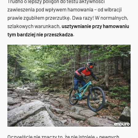
Trudno o lepszy poligon do testu aktywności
zawieszenia pod wpływem hamowania – od wibracji
prawie zgubiłem przerzutkę. Dwa razy! W normalnych,
szlakowych warunkach,
usztywnianie przy hamowaniu
tym bardziej nie przeszkadza
.
Oczywiście nie znaczy to, że nie istnieje – pewnych