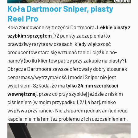
Koła Dartmoor Sniper, piasty
Reel Pro
Koła zbudowane są z części Dartmoora.
Lekkie piasty z
szybkim sprzęgłem
(72 punkty zaczepienia) to
prawdziwy rarytas w czasach, kiedy większość
producentów stara się wrzucać tanie i ciężkie no-
name’y (bo ilu klientów patrzy przy zakupie na piasty?).
Obręcze Dartmoora zawsze oferowały dobry stosunek
cena/masa/wytrzymałość i model Sniper nie jest
wyjątkiem. Szkoda, że ma
tylko 24 mm szerokości
wewnętrznej
, przez co przy szybkiej jeździe z niskim
ciśnieniem (w moim przypadku 1,2/1,4 bar), mleko
wypływa przy rancie. Nie złapałem jednak ani jednego
kapcia, nie miałem też problemu z ich uszczelnieniem.