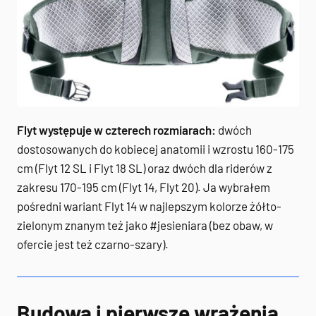
Flyt występuje w czterech rozmiarach:
dwóch
dostosowanych do kobiecej anatomii i wzrostu 160-175
cm (Flyt 12 SL i Flyt 18 SL) oraz dwóch dla riderów z
zakresu 170-195 cm (Flyt 14, Flyt 20). Ja wybrałem
pośredni wariant Flyt 14 w najlepszym kolorze żółto-
zielonym znanym też jako #jesieniara (bez obaw, w
ofercie jest też czarno-szary).
Budowa i pierwsze wrażenia