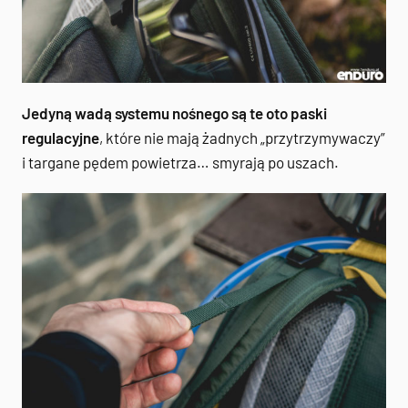
Jedyną wadą systemu nośnego są te oto paski
regulacyjne
, które nie mają żadnych „przytrzymywaczy”
i targane pędem powietrza… smyrają po uszach.