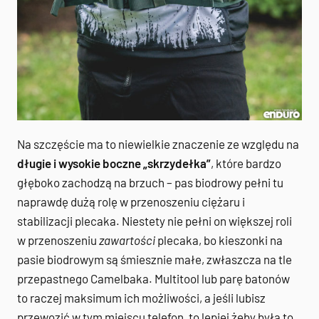
Na szczęście ma to niewielkie znaczenie ze względu na
długie i wysokie boczne „skrzydełka”
, które bardzo
głęboko zachodzą na brzuch – pas biodrowy pełni tu
naprawdę dużą rolę w przenoszeniu ciężaru i
stabilizacji plecaka. Niestety nie pełni on większej roli
w przenoszeniu
zawartości
plecaka, bo kieszonki na
pasie biodrowym są śmiesznie małe, zwłaszcza na tle
przepastnego Camelbaka. Multitool lub parę batonów
to raczej maksimum ich możliwości, a jeśli lubisz
przewozić w tym miejscu telefon, to lepiej żeby była to