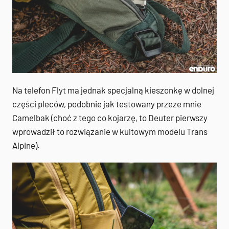
Na telefon Flyt ma jednak specjalną kieszonkę w dolnej
części pleców, podobnie jak testowany przeze mnie
Camelbak (choć z tego co kojarzę, to Deuter pierwszy
wprowadził to rozwiązanie w kultowym modelu Trans
Alpine).