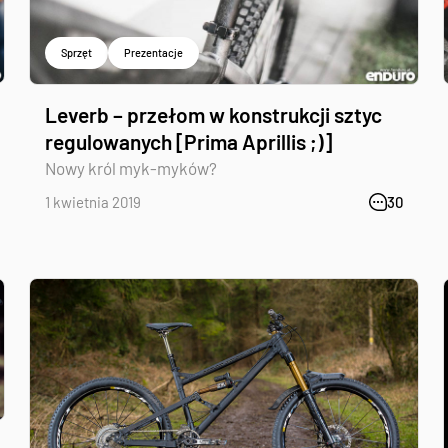
Sprzęt
Prezentacje
Leverb – przełom w konstrukcji sztyc
regulowanych [Prima Aprillis ;)]
Nowy król myk-myków?
1 kwietnia 2019
30