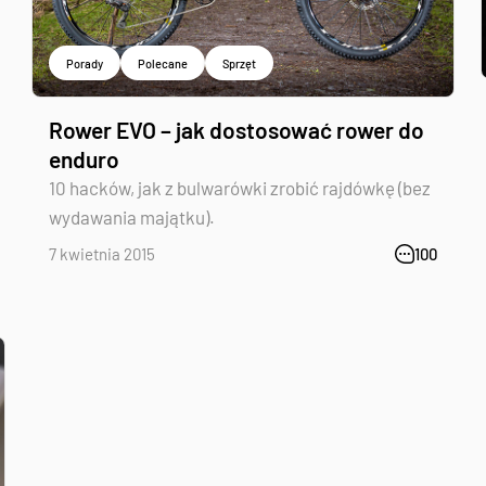
Porady
Polecane
Sprzęt
Rower EVO – jak dostosować rower do
enduro
10 hacków, jak z bulwarówki zrobić rajdówkę (bez
wydawania majątku).
7 kwietnia 2015
100