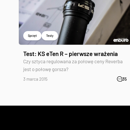
Sprzęt
Testy
Test: KS eTen R – pierwsze wrażenia
Czy sztyca regulowana za połowę ceny Reverba
jest o połowę gorsza?
3 marca 2015
35