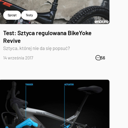
Sprzęt
Testy
Test: Sztyca regulowana BikeYoke
Revive
Sztyca, której nie da się popsuć?
14 września 2017
56