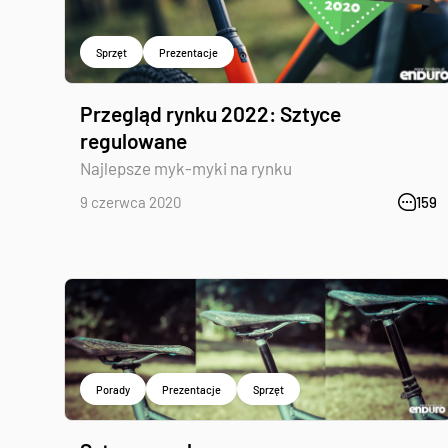
Sprzęt
Prezentacje
Przegląd rynku 2022: Sztyce
regulowane
Najlepsze myk-myki na rynku
9 czerwca 2020
159
Porady
Prezentacje
Sprzęt