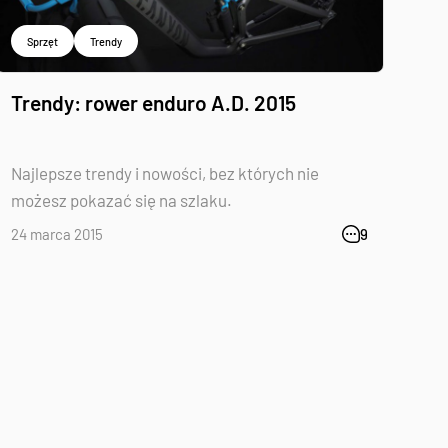
Sprzęt
Trendy
Trendy: rower enduro A.D. 2015
Najlepsze trendy i nowości, bez których nie
możesz pokazać się na szlaku.
24 marca 2015
9