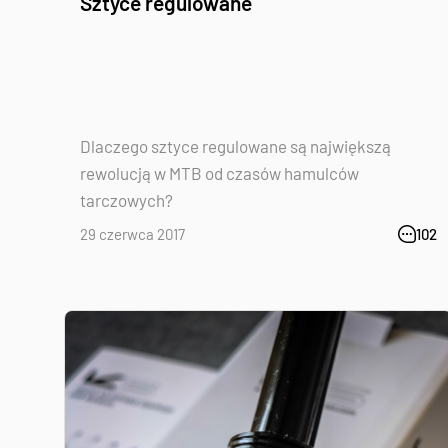
Sztyce regulowane
Dlaczego sztyce regulowane są największą
rewolucją w MTB od czasów hamulców
tarczowych?
29 czerwca 2017
102