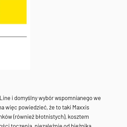
ng Line i domyślny wybór wspomnianego we
 więc powiedzieć, że to taki Maxxis
nków (również błotnistych), kosztem
ości toczenia, niezależnie od bieżnika…