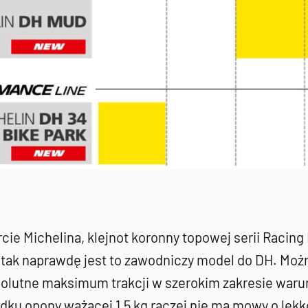
rcie Michelina, klejnot koronny topowej serii Raci
tak naprawdę jest to zawodniczy model do DH. Można
solutne maksimum trakcji w szerokim zakresie waru
adku opony ważącej 1,5 kg raczej nie ma mowy o lekk