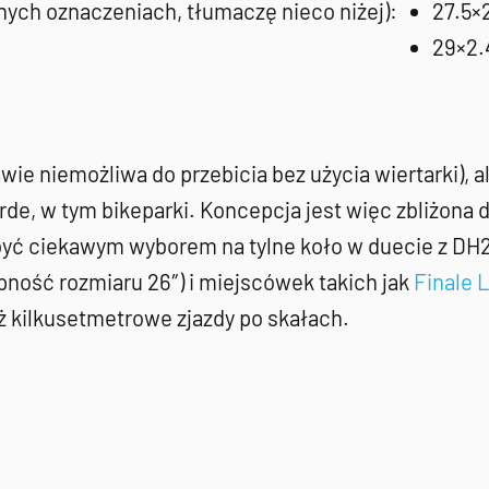
nych oznaczeniach, tłumaczę nieco niżej):
27.5×
29×2.
wie niemożliwa do przebicia bez użycia wiertarki), 
rde, w tym bikeparki. Koncepcja jest więc zbliżona 
ć ciekawym wyborem na tylne koło w duecie z DH22,
pność rozmiaru 26″) i miejscówek takich jak
Finale 
iż kilkusetmetrowe zjazdy po skałach.