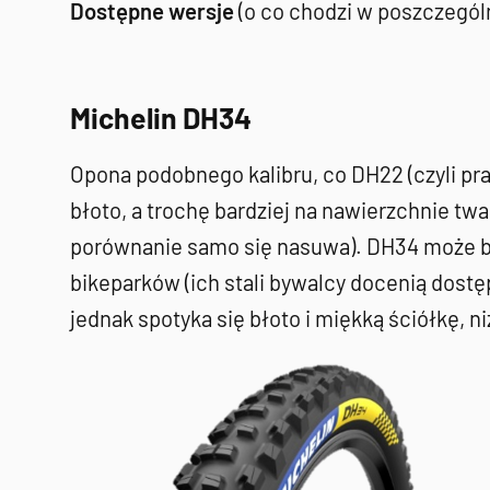
Dostępne wersje
(o co chodzi w poszczegól
Michelin DH34
Opona podobnego kalibru, co DH22 (czyli pra
błoto, a trochę bardziej na nawierzchnie twa
porównanie samo się nasuwa). DH34 może by
bikeparków (ich stali bywalcy docenią dostę
jednak spotyka się błoto i miękką ściółkę, n