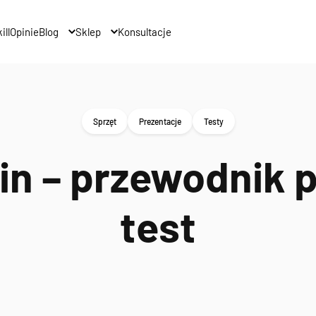
ill
Opinie
Blog
Sklep
Konsultacje
Sprzęt
Prezentacje
Testy
in – przewodnik 
test