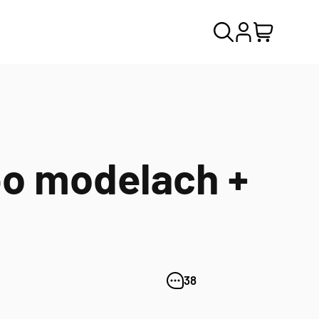
po modelach +
38