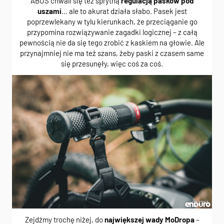
ABUS chwali się też sprytną
regulacją pasków pod
uszami
… ale to akurat działa słabo. Pasek jest
poprzewlekany w tylu kierunkach, że przeciąganie go
przypomina rozwiązywanie zagadki logicznej – z całą
pewnością nie da się tego zrobić z kaskiem na głowie. Ale
przynajmniej nie ma też szans, żeby paski z czasem same
się przesunęły, więc coś za coś.
Zejdźmy trochę niżej, do
największej wady MoDropa
–