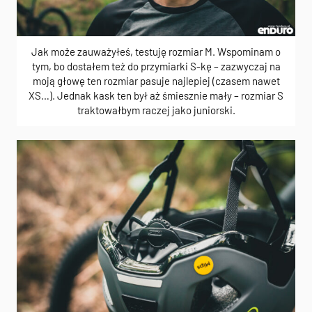
Jak może zauważyłeś, testuję rozmiar M. Wspominam o
tym, bo dostałem też do przymiarki S-kę – zazwyczaj na
moją głowę ten rozmiar pasuje najlepiej (czasem nawet
XS…). Jednak kask ten był aż śmiesznie mały – rozmiar S
traktowałbym raczej jako juniorski.