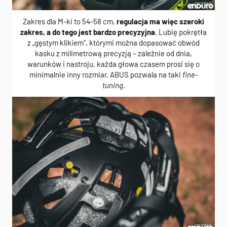
Zakres dla M-ki to 54-58 cm,
regulacja ma więc szeroki
zakres, a do tego jest bardzo precyzyjna
. Lubię pokrętła
z „gęstym klikiem”, którymi można dopasować obwód
kasku z milimetrową precyzją – zależnie od dnia,
warunków i nastroju, każda głowa czasem prosi się o
minimalnie inny rozmiar. ABUS pozwala na taki
fine-
tuning
.