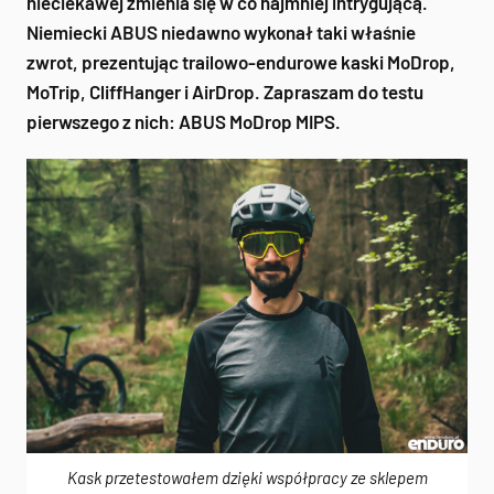
nieciekawej zmienia się w co najmniej intrygującą.
Niemiecki ABUS niedawno wykonał taki właśnie
zwrot, prezentując trailowo-endurowe kaski MoDrop,
MoTrip, CliffHanger i AirDrop. Zapraszam do testu
pierwszego z nich: ABUS MoDrop MIPS.
Kask przetestowałem dzięki współpracy ze sklepem