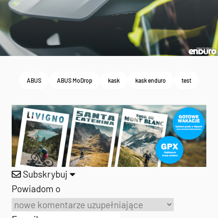
ABUS
ABUS MoDrop
kask
kask enduro
test
Subskrybuj
Powiadom o