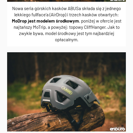
Nowa seria górskich kasków ABUSa składa się z jednego
lekkiego fullface’a (AirDrop) i trzech kasków otwartych:
MoDrop jest modelem środkowym
, poniżej w ofercie jest
najtańszy MoTrip, a powyżej: topowy CliffHanger. Jak to
zwykle bywa, model środkowy jest tym najbardziej
opłacalnym.