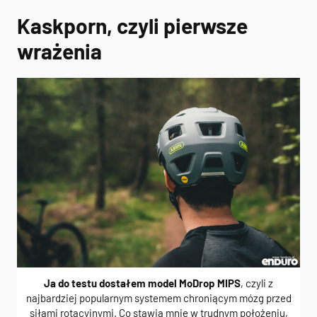
Kaskporn, czyli pierwsze
wrażenia
Ja do testu dostałem model MoDrop MIPS
, czyli z
najbardziej popularnym systemem chroniącym mózg przed
siłami rotacyjnymi. Co stawia mnie w trudnym położeniu,