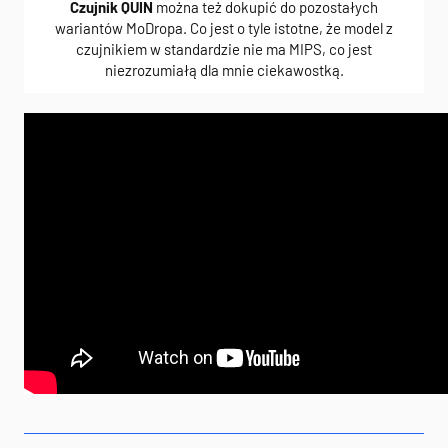
Czujnik QUIN
można też dokupić do pozostałych
wariantów MoDropa. Co jest o tyle istotne, że model z
czujnikiem w standardzie nie ma MIPS, co jest
niezrozumiałą dla mnie ciekawostką.