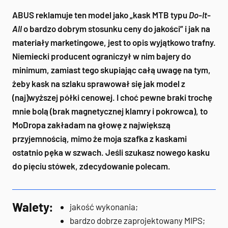
ABUS reklamuje ten model jako „kask MTB typu
Do-It-
All
o bardzo dobrym stosunku ceny do jakości” i jak na
materiały marketingowe, jest to opis wyjątkowo trafny.
Niemiecki producent ograniczył w nim bajery do
minimum, zamiast tego skupiając całą uwagę na tym,
żeby kask na szlaku sprawował się jak model z
(naj)wyższej półki cenowej. I choć pewne braki trochę
mnie bolą (brak magnetycznej klamry i pokrowca), to
MoDropa zakładam na głowę z największą
przyjemnością, mimo że moja szafka z kaskami
ostatnio pęka w szwach. Jeśli szukasz nowego kasku
do pięciu stówek, zdecydowanie polecam.
Walety:
jakość wykonania;
bardzo dobrze zaprojektowany MIPS;