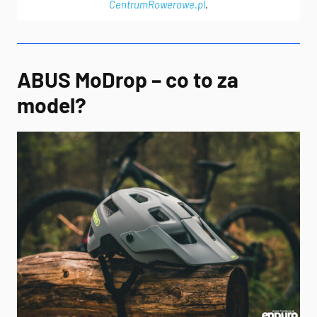
CentrumRowerowe.pl
.
ABUS MoDrop – co to za
model?