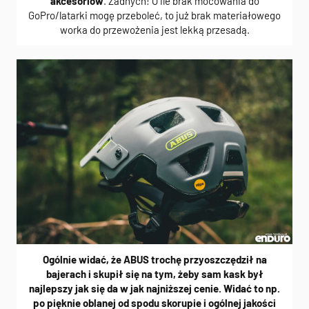
akcesoriów
. Żadnych! O ile brak mocowania do
GoPro/latarki mogę przeboleć, to już brak materiałowego
worka do przewożenia jest lekką przesadą.
Ogólnie widać, że ABUS trochę przyoszczędził na
bajerach i skupił się na tym, żeby sam kask był
najlepszy jak się da w jak najniższej cenie. Widać to np.
po pięknie oblanej od spodu skorupie i ogólnej jakości