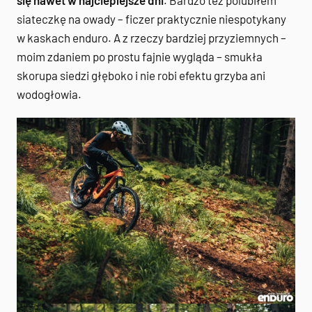
się nawet w najcieplejsze dni
. Bardzo też polubiłem
siateczkę na owady – ficzer praktycznie niespotykany
w kaskach enduro. A z rzeczy bardziej przyziemnych –
moim zdaniem po prostu fajnie wygląda – smukła
skorupa siedzi głęboko i nie robi efektu grzyba ani
wodogłowia.