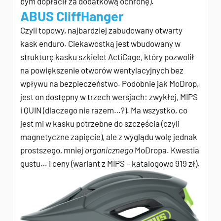
bym dopłacił za dodatkową ochronę).
ABUS CliffHanger
Czyli topowy, najbardziej zabudowany otwarty
kask enduro. Ciekawostką jest wbudowany w
strukturę kasku szkielet ActiCage, który pozwolił
na powiększenie otworów wentylacyjnych bez
wpływu na bezpieczeństwo. Podobnie jak MoDrop,
jest on dostępny w trzech wersjach: zwykłej, MIPS
i QUIN (dlaczego nie razem…?). Ma wszystko, co
jest mi w kasku potrzebne do szczęścia (czyli
magnetyczne zapięcie), ale z wyglądu wolę jednak
prostszego, mniej
organicznego
MoDropa. Kwestia
gustu… i ceny (wariant z MIPS – katalogowo 919 zł).