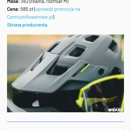
Masa:
362 (realna, rozmiar M)
Cena:
585 zł (
sprawdź promocje na
CentrumRowerowe.pl
)
Strona producenta