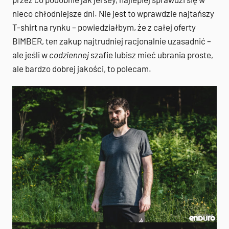
nieco chłodniejsze dni. Nie jest to wprawdzie najtańszy
T-shirt na rynku – powiedziałbym, że z całej oferty
BIMBER, ten zakup najtrudniej racjonalnie uzasadnić –
ale jeśli w
codziennej
szafie lubisz mieć ubrania proste,
ale bardzo dobrej jakości, to polecam.