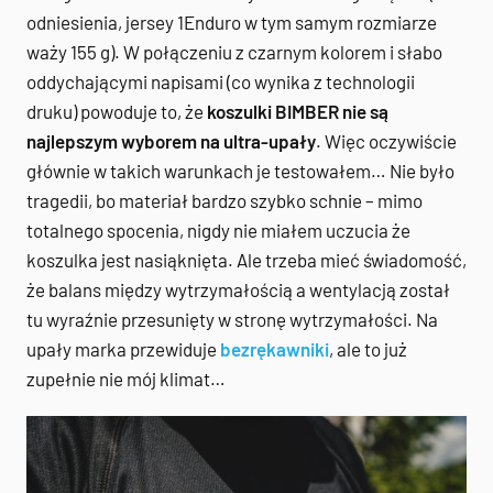
odniesienia, jersey 1Enduro w tym samym rozmiarze
waży 155 g). W połączeniu z czarnym kolorem i słabo
oddychającymi napisami (co wynika z technologii
druku) powoduje to, że
koszulki BIMBER nie są
najlepszym wyborem na ultra-upały
. Więc oczywiście
głównie w takich warunkach je testowałem… Nie było
tragedii, bo materiał bardzo szybko schnie – mimo
totalnego spocenia, nigdy nie miałem uczucia że
koszulka jest nasiąknięta. Ale trzeba mieć świadomość,
że balans między wytrzymałością a wentylacją został
tu wyraźnie przesunięty w stronę wytrzymałości. Na
upały marka przewiduje
bezrękawniki
, ale to już
zupełnie nie mój klimat…