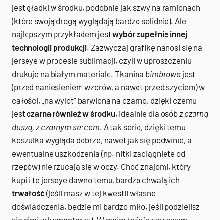
jest gładki w środku, podobnie jak szwy na ramionach
(które swoją drogą wyglądają bardzo solidnie). Ale
najlepszym przykładem jest
wybór zupełnie innej
technologii produkcji
. Zazwyczaj grafikę nanosi się na
jerseye w procesie sublimacji, czyli w uproszczeniu:
drukuje na białym materiale. Tkanina
bimbrowa
jest
(przed naniesieniem wzorów, a nawet przed szyciem) w
całości, „na wylot” barwiona na czarno, dzięki czemu
jest
czarna również w środku
, idealnie dla osób
z czarną
duszą, z czarnym sercem
. A tak serio, dzięki temu
koszulka wygląda dobrze, nawet jak się podwinie, a
ewentualne uszkodzenia (np. nitki zaciągnięte od
rzepów) nie rzucają się w oczy. Choć znajomi, który
kupili te jerseye dawno temu, bardzo chwalą ich
trwałość
(jeśli masz w tej kwestii własne
doświadczenia, będzie mi bardzo miło, jeśli podzielisz
się nimi w komentarzu). W moim
teście rzepowym