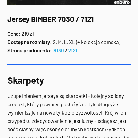
Jersey BIMBER 7030 / 7121
Cena:
219 zł
Dostępne rozmiary:
S, M, L, XL (+ kolekcja damska)
Strona producenta:
7030
/
7121
Skarpety
Uzupełnieniem jerseya są skarpetki – kolejny solidny
produkt, który powinien posłużyć na tyle długo, że
wymienisz je na nowe tylko z przyzwoitości. Krój w ich
przypadku zdecydowanie nie jest luźny – ściągasz jest
dość ciasny, więc osoby o grubych kostkach/łydkach
mogą poczuć dyskomfort. Ale trochę się tu czepiam, bo