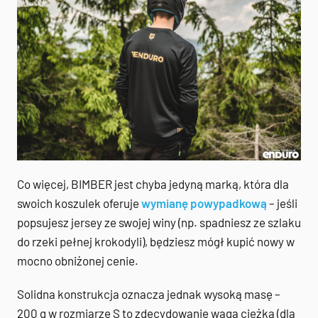
Co więcej, BIMBER jest chyba jedyną marką, która dla
swoich koszulek oferuje
wymianę powypadkową
– jeśli
popsujesz jersey ze swojej winy (np. spadniesz ze szlaku
do rzeki pełnej krokodyli), będziesz mógł kupić nowy w
mocno obniżonej cenie.
Solidna konstrukcja oznacza jednak wysoką masę –
200 g w rozmiarze S to zdecydowanie waga ciężka (dla