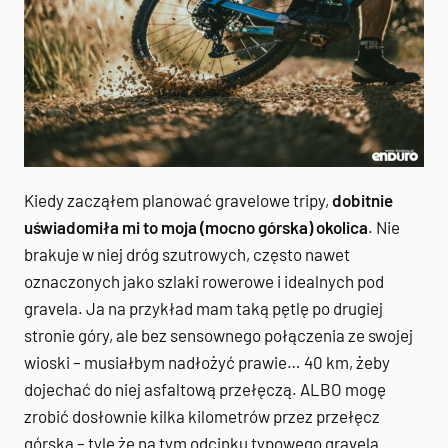
Kiedy zacząłem planować gravelowe tripy,
dobitnie
uświadomiła mi to moja (mocno górska) okolica
. Nie
brakuje w niej dróg szutrowych, często nawet
oznaczonych jako szlaki rowerowe i idealnych pod
gravela. Ja na przykład mam taką pętlę po drugiej
stronie góry, ale bez sensownego połączenia ze swojej
wioski – musiałbym nadłożyć prawie… 40 km, żeby
dojechać do niej asfaltową przełęczą. ALBO mogę
zrobić dosłownie kilka kilometrów przez przełęcz
górską – tyle że na tym odcinku typowego gravela