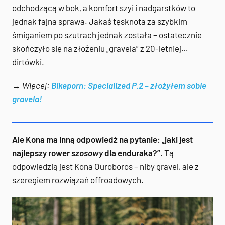
odchodzącą w bok, a komfort szyi i nadgarstków to
jednak fajna sprawa. Jakaś tęsknota za szybkim
śmiganiem po szutrach jednak została – ostatecznie
skończyło się na złożeniu „gravela” z 20-letniej…
dirtówki.
→ Więcej:
Bikeporn: Specialized P.2 – złożyłem sobie
gravela!
Ale Kona ma inną odpowiedź na pytanie: „jaki jest
najlepszy rower
szosowy
dla enduraka?”
. Tą
odpowiedzią jest Kona Ouroboros – niby gravel, ale z
szeregiem rozwiązań offroadowych.