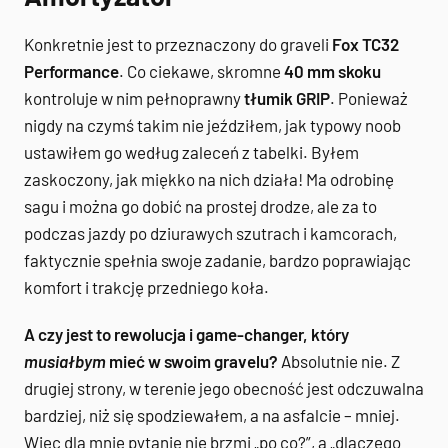
Konkretnie jest to przeznaczony do graveli
Fox TC32
Performance
. Co ciekawe, skromne
40 mm skoku
kontroluje w nim pełnoprawny
tłumik GRIP
. Ponieważ
nigdy na czymś takim nie jeździłem, jak typowy noob
ustawiłem go według zaleceń z tabelki. Byłem
zaskoczony, jak miękko na nich działa! Ma odrobinę
sagu i można go dobić na prostej drodze, ale za to
podczas jazdy po dziurawych szutrach i kamcorach,
faktycznie spełnia swoje zadanie, bardzo poprawiając
komfort i trakcję przedniego koła.
A czy jest to rewolucja i game-changer, który
musiałbym
mieć w swoim gravelu?
Absolutnie nie. Z
drugiej strony, w terenie jego obecność jest odczuwalna
bardziej, niż się spodziewałem, a na asfalcie – mniej.
Więc dla mnie pytanie nie brzmi „po co?”, a „dlaczego