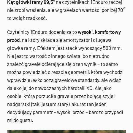
Kąt główki ramy 69,5°
na czytelnikach 1Enduro raczej
nie zrobi wrażenia, ale w gravelach wartości poniżej 70°
to wciąż rzadkość.
Czytelnicy 1Enduro docenią za to
wysoki, komfortowy
przód
, na który składa się amortyzator i długawa
główka ramy. Efektem jest stack wynoszący 590 mm.
Nie jest to wartość z innego świata, bo nietrudno
znaleźć gravele ocierające się o ten wynik – to samo
można powiedzieć o reszcie geometrii, która wychodzi
wprawdzie
lekko
poza gravelowe standardy, ale wciąż
daleko jej do nowoczesnych hardtaili XC. Ale jako
osobie, która porzuciła gravele przez bolącą szyję i
nadgarstki (tak, jestem stary), akurat ten jeden
decydujący parametr – wysoki przód – bardzo przypadł
mi do gustu.