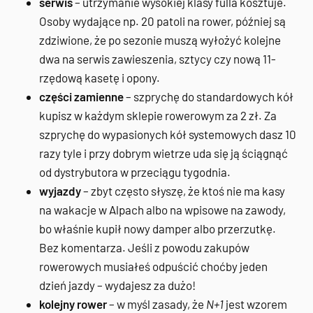
serwis
– utrzymanie wysokiej klasy fulla kosztuje.
Osoby wydające np. 20 patoli na rower, później są
zdziwione, że po sezonie muszą wyłożyć kolejne
dwa na serwis zawieszenia, sztycy czy nową 11-
rzędową kasetę i opony.
części zamienne
– szprychę do standardowych kół
kupisz w każdym sklepie rowerowym za 2 zł. Za
szprychę do wypasionych kół systemowych dasz 10
razy tyle i przy dobrym wietrze uda się ją ściągnąć
od dystrybutora w przeciągu tygodnia.
wyjazdy
– zbyt często słyszę, że ktoś nie ma kasy
na wakacje w Alpach albo na wpisowe na zawody,
bo właśnie kupił nowy damper albo przerzutkę.
Bez komentarza. Jeśli z powodu zakupów
rowerowych musiałeś odpuścić choćby jeden
dzień jazdy – wydajesz za dużo!
kolejny rower
– w myśl zasady, że
N+1
jest wzorem