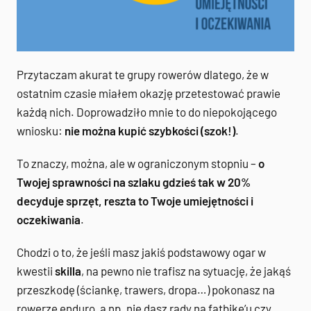
Przytaczam akurat te grupy rowerów dlatego, że w
ostatnim czasie miałem okazję przetestować prawie
każdą nich. Doprowadziło mnie to do niepokojącego
wniosku:
nie można kupić szybkości (szok!)
.
To znaczy, można, ale w ograniczonym stopniu –
o
Twojej sprawności na szlaku gdzieś tak w 20%
decyduje sprzęt, reszta to Twoje umiejętności i
oczekiwania
.
Chodzi o to, że jeśli masz jakiś podstawowy ogar w
kwestii
skilla
, na pewno nie trafisz na sytuację, że jakąś
przeszkodę (ściankę, trawers, dropa…) pokonasz na
rowerze enduro, a np. nie dasz rady na fatbike’u czy