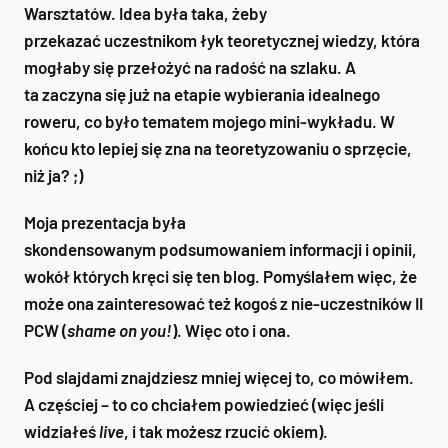
Warsztatów. Idea była taka, żeby
przekazać uczestnikom łyk teoretycznej wiedzy, która
mogłaby się przełożyć na radość na szlaku. A
ta zaczyna się już na etapie wybierania idealnego
roweru, co było tematem mojego mini-wykładu. W
końcu kto lepiej się zna na teoretyzowaniu o sprzęcie,
niż ja? ;)
Moja prezentacja była
skondensowanym podsumowaniem informacji i opinii,
wokół których kręci się ten blog. Pomyślałem więc, że
może ona zainteresować też kogoś z nie-uczestników II
PCW (
shame on you!
). Więc oto i ona.
Pod slajdami znajdziesz mniej więcej to, co mówiłem.
A częściej – to co chciałem powiedzieć (więc jeśli
widziałeś
live
, i tak możesz rzucić okiem).