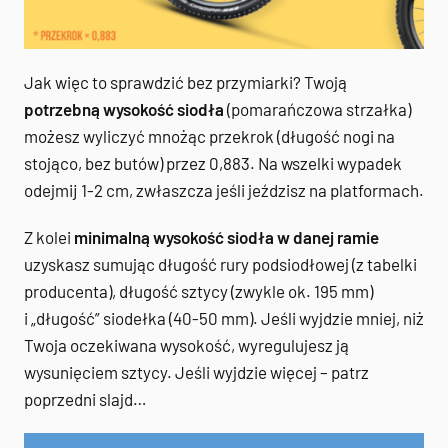
Jak więc to sprawdzić bez przymiarki? Twoją
potrzebną wysokość siodła
(pomarańczowa strzałka)
możesz wyliczyć mnożąc przekrok (długość nogi na
stojąco, bez butów) przez 0,883. Na wszelki wypadek
odejmij 1-2 cm, zwłaszcza jeśli jeździsz na platformach.
Z kolei
minimalną wysokość siodła w danej ramie
uzyskasz sumując długość rury podsiodłowej (z tabelki
producenta), długość sztycy (zwykle ok. 195 mm)
i „długość” siodełka (40-50 mm). Jeśli wyjdzie mniej, niż
Twoja oczekiwana wysokość, wyregulujesz ją
wysunięciem sztycy. Jeśli wyjdzie więcej – patrz
poprzedni slajd…