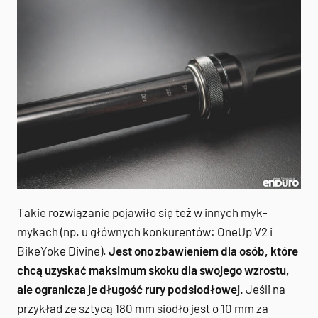
Takie rozwiązanie pojawiło się też w innych myk-
mykach (np. u głównych konkurentów: OneUp V2 i
BikeYoke Divine).
Jest ono zbawieniem dla osób, które
chcą uzyskać maksimum skoku dla swojego wzrostu,
ale ogranicza je długość rury podsiodłowej.
Jeśli na
przykład ze sztycą 180 mm siodło jest o 10 mm za