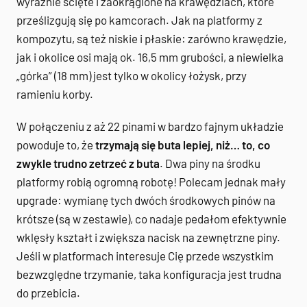
wyraźnie ścięte i zaokrąglone na krawędziach, które
prześlizgują się po kamcorach. Jak na platformy z
kompozytu, są też niskie i płaskie: zarówno krawędzie,
jak i okolice osi mają ok. 16,5 mm grubości, a niewielka
„górka” (18 mm) jest tylko w okolicy łożysk, przy
ramieniu korby.
W połączeniu z aż 22 pinami w bardzo fajnym układzie
powoduje to, że
trzymają się buta lepiej, niż… to, co
zwykle trudno zetrzeć z buta
. Dwa piny na środku
platformy robią ogromną robotę! Polecam jednak mały
upgrade: wymianę tych dwóch środkowych pinów na
krótsze (są w zestawie), co nadaje pedałom efektywnie
wklęsły kształt i zwiększa nacisk na zewnętrzne piny.
Jeśli w platformach interesuje Cię przede wszystkim
bezwzględne trzymanie, taka konfiguracja jest trudna
do przebicia.