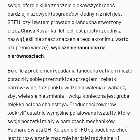
swojej ofercie kilka znacznie ciekawszych (choć
bardziej niszowych) upgrade’ów. Jednym z nich jest
STFU, czyli system prowadnic łańcucha stworzony
przez Chrisa Kovarika. Ich cel jest prosty i zgodny z
nazwą (jeśli nie znasz znaczenia tego akronimu, warto
uzupełnić wiedzę):
wyciszenie łańcucha na
nierównościach
.
Bo o ile z problemem spadania łańcucha całkiem nieźle
poradziły sobie przerzutki ze sprzęgłem i zębatki
narrow-wide, to z punktu widzenia walenia o wahacz,
zbyt wiele się nie zmienia – wciąż konieczna jest gruba,
miękka osłona chainstaya. Producenci rowerów
„odkryli” ostatnio wymyślne pofalowane kształty, które
swoje początki miały w namiotach mechaników
Pucharu Świata DH. Korzenie STFU są podobne, choć
jest to rozwiązanie znacznie bardziej radykalne – i