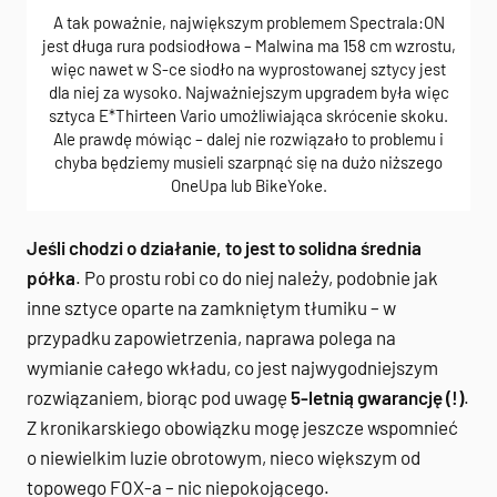
A tak poważnie, największym problemem Spectrala:ON
jest długa rura podsiodłowa – Malwina ma 158 cm wzrostu,
więc nawet w S-ce siodło na wyprostowanej sztycy jest
dla niej za wysoko. Najważniejszym upgradem była więc
sztyca E*Thirteen Vario umożliwiająca skrócenie skoku.
Ale prawdę mówiąc – dalej nie rozwiązało to problemu i
chyba będziemy musieli szarpnąć się na dużo niższego
OneUpa lub BikeYoke.
Jeśli chodzi o działanie, to jest to solidna średnia
półka
. Po prostu robi co do niej należy, podobnie jak
inne sztyce oparte na zamkniętym tłumiku – w
przypadku zapowietrzenia, naprawa polega na
wymianie całego wkładu, co jest najwygodniejszym
rozwiązaniem, biorąc pod uwagę
5-letnią gwarancję (!)
.
Z kronikarskiego obowiązku mogę jeszcze wspomnieć
o niewielkim luzie obrotowym, nieco większym od
topowego FOX-a – nic niepokojącego.