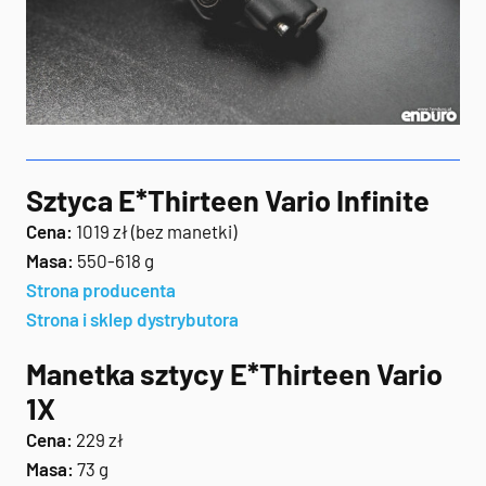
Sztyca E*Thirteen Vario Infinite
Cena:
1019 zł (bez manetki)
Masa:
550-618 g
Strona producenta
Strona i sklep dystrybutora
Manetka sztycy E*Thirteen Vario
1X
Cena:
229 zł
Masa:
73 g