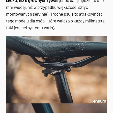
skoku, niż u głównych rywali
(choć dalej będzie to o 10
mm więcej, niż w przypadku większości sztyc
montowanych seryjnie). Trochę psuje to atrakcyjność
tego modelu dla osób, które walczą o każdy milimetr (a
taki jest cel systemu Vario).