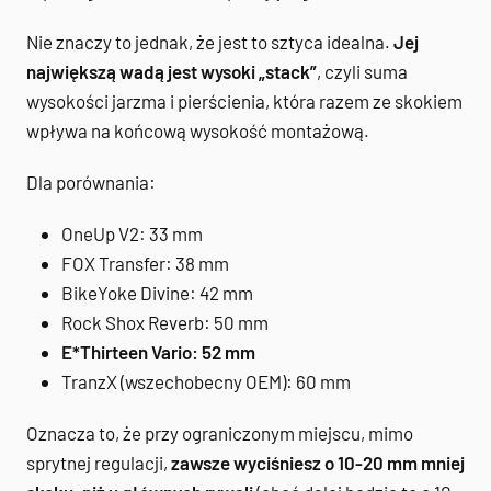
Nie znaczy to jednak, że jest to sztyca idealna.
Jej
największą wadą jest wysoki „stack”
, czyli suma
wysokości jarzma i pierścienia, która razem ze skokiem
wpływa na końcową wysokość montażową.
Dla porównania:
OneUp V2: 33 mm
FOX Transfer: 38 mm
BikeYoke Divine: 42 mm
Rock Shox Reverb: 50 mm
E*Thirteen Vario: 52 mm
TranzX (wszechobecny OEM): 60 mm
Oznacza to, że przy ograniczonym miejscu, mimo
sprytnej regulacji,
zawsze wyciśniesz o 10-20 mm mniej