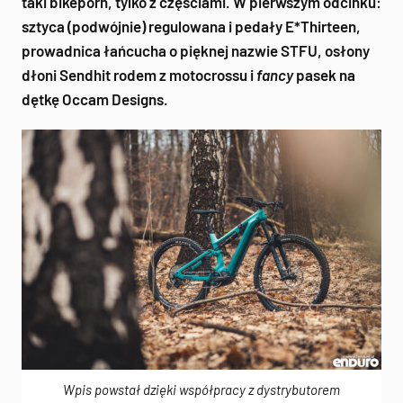
taki bikeporn, tylko z częściami. W pierwszym odcinku:
sztyca (podwójnie) regulowana i pedały E*Thirteen,
prowadnica łańcucha o pięknej nazwie STFU, osłony
dłoni Sendhit rodem z motocrossu i
fancy
pasek na
dętkę Occam Designs.
Wpis powstał dzięki współpracy z dystrybutorem