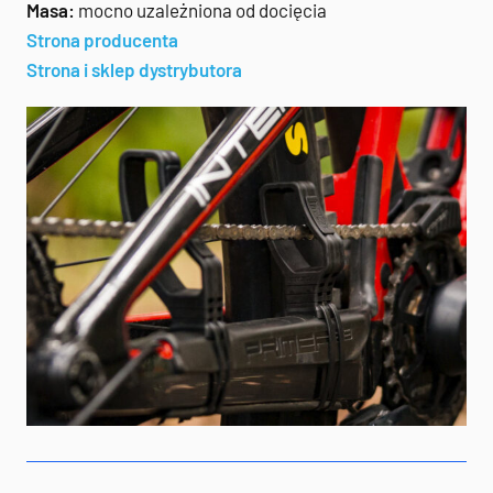
Masa:
mocno uzależniona od docięcia
Strona producenta
Strona i sklep dystrybutora