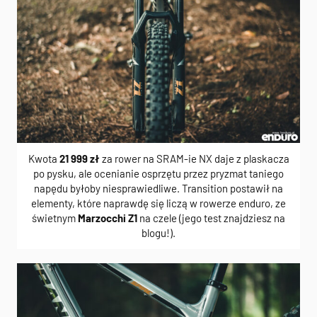
Kwota
21 999 zł
za rower na SRAM-ie NX daje z plaskacza
po pysku, ale ocenianie osprzętu przez pryzmat taniego
napędu byłoby niesprawiedliwe. Transition postawił na
elementy, które naprawdę się liczą w rowerze enduro, ze
świetnym
Marzocchi Z1
na czele (jego test znajdziesz na
blogu!).