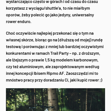
wystarczająco często w górach i od czasu do czasu
korzystasz z wyciągu/shuttle’a, to nie miałbym
oporów, żeby polecić go jako jedyny, uniwersalny
rower enduro.
Choć oczywiście najlepiej przekonać się o tym na
własnej skórze, biorąc go na (dłuższą od mojej) rundę
testową i porównując z mniej lub bardziej oczywistymi
konkurentami w ramach Trail Party – np. z droższym,
ale lżejszym o prawie 1,5 kg modelem karbonowym,
czy też aluminiowym, ale zaprojektowanym według
innej koncepcji Ibisem Ripmo AF. Zaoszczędzi mi to
mnóstwo pracy przy doradzaniu Ci, jaki kupić rower ;)