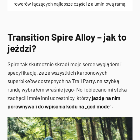
rowerów łączących najlepsze części z aluminiową ramą.
Transition Spire Alloy – jak to
jeździ?
Spire tak skutecznie skradł moje serce wyglądem i
specyfikacją, że ze wszystkich karbonowych
superbike’ów dostępnych na Trail Party, na szybką
rundę wybrałem właśnie jego. No i
obiecano mi steka
zachęcili mnie inni uczestnicy, którzy
jazdę na nim
porównywali do wpisania kodu na „god mode”
.