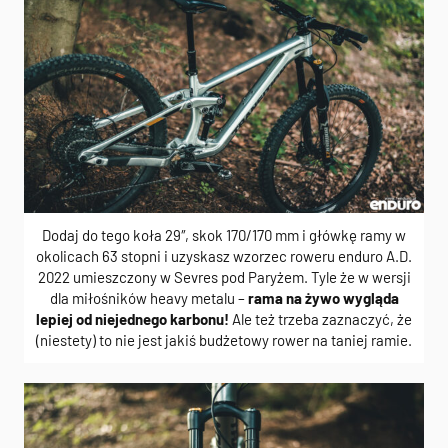
Dodaj do tego koła 29″, skok 170/170 mm i główkę ramy w
okolicach 63 stopni i uzyskasz wzorzec roweru enduro A.D.
2022 umieszczony w Sevres pod Paryżem. Tyle że w wersji
dla miłośników heavy metalu –
rama na żywo wygląda
lepiej od niejednego karbonu!
Ale też trzeba zaznaczyć, że
(niestety) to nie jest jakiś budżetowy rower na taniej ramie.