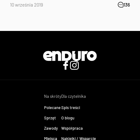
10 września 2019
136
Na skróty
Dla czytelnika
Polecane
Spis treści
Sprzęt
O blogu
Zawody
Współpraca
Miejsca
Naklejki / Wsparcie