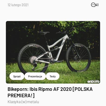
12 lutego 2021
41
Sprzęt
Prezentacje
Testy
Bikeporn: Ibis Ripmo AF 2020 [POLSKA
PREMIERA!]
Klasyka (w) metalu