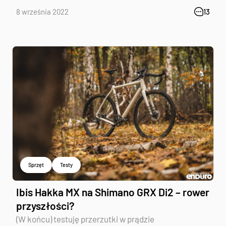
8 września 2022
13
Sprzęt
Testy
Ibis Hakka MX na Shimano GRX Di2 – rower
przyszłości?
(W końcu) testuję przerzutki w prądzie