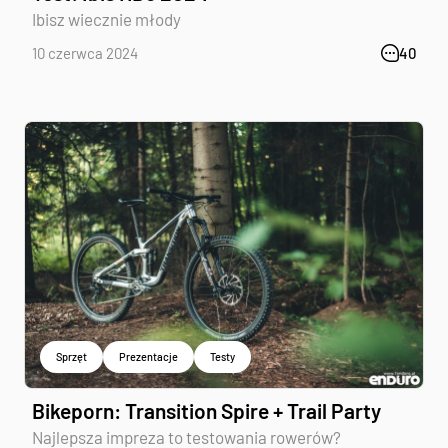
Ibisz wiecznie młody
10 czerwca 2024
40
Sprzęt
Prezentacje
Testy
Bikeporn: Transition Spire + Trail Party
Najlepsza impreza to testowania rowerów?