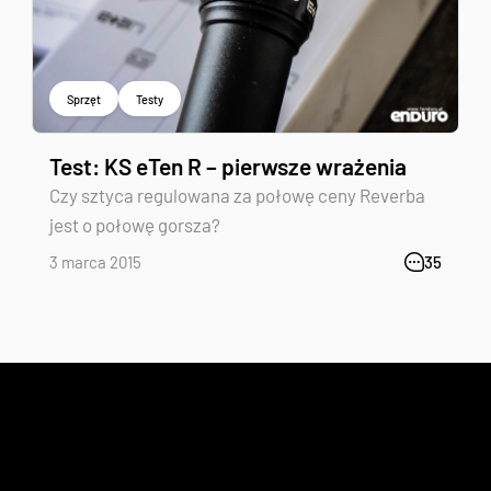
Sprzęt
Testy
Test: KS eTen R – pierwsze wrażenia
Czy sztyca regulowana za połowę ceny Reverba
jest o połowę gorsza?
3 marca 2015
35