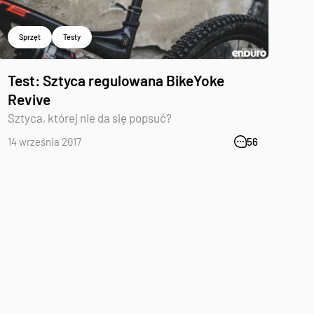
Sprzęt
Testy
Test: Sztyca regulowana BikeYoke
Revive
Sztyca, której nie da się popsuć?
14 września 2017
56