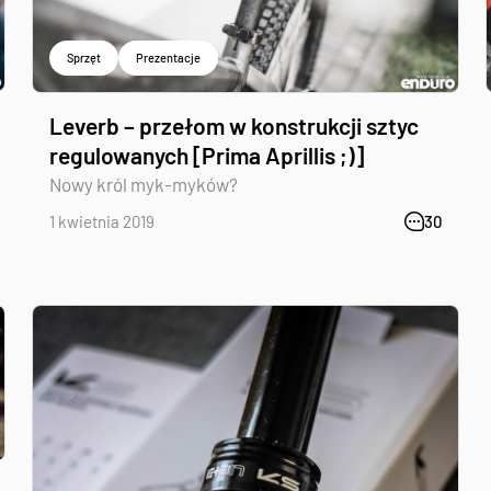
Sprzęt
Prezentacje
Leverb – przełom w konstrukcji sztyc
regulowanych [Prima Aprillis ;)]
Nowy król myk-myków?
1 kwietnia 2019
30