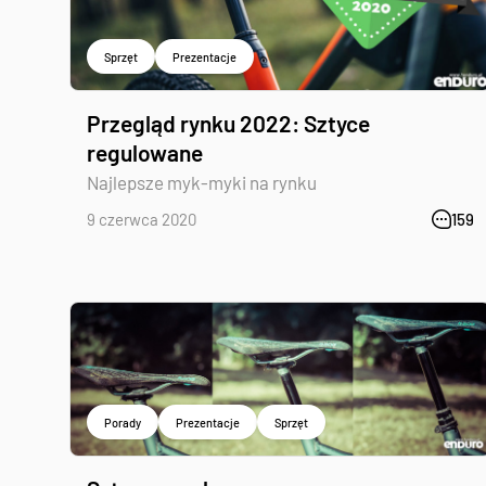
Sprzęt
Prezentacje
Przegląd rynku 2022: Sztyce
regulowane
Najlepsze myk-myki na rynku
9 czerwca 2020
159
Porady
Prezentacje
Sprzęt