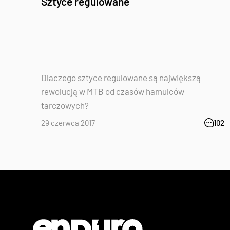
Sztyce regulowane
Dlaczego sztyce regulowane są największą
rewolucją w MTB od czasów hamulców
tarczowych?
29 czerwca 2017
102