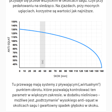
przydaje się przede wszystkim w okolicach sagu, czyli przy
pedałowaniu na siedząco. Na zjazdach, przy mocnych
ugięciach, korzystne są wartości jak najniższe.
Tu przewagę mają systemy z pływającym („wirtualnym”)
punktem obrotu, które pozwalają kontrolować ten
parametr w większym zakresie, w dodatku nieliniowo –
możliwe jest „podtrzymanie” wysokiego anti-squat w
okolicach sagu i gwałtowny spadek głęboko w skoku.