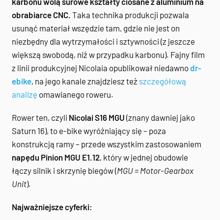
karbonu wolą surowe kształty ciosane z aluminium na
obrabiarce CNC.
Taka technika produkcji pozwala
usunąć materiał wszędzie tam, gdzie nie jest on
niezbędny dla wytrzymałości i sztywności (z jeszcze
większą swobodą, niż w przypadku karbonu). Fajny film
z linii produkcyjnej Nicolaia opublikował niedawno
dr-
ebike
, na jego kanale znajdziesz też
szczegółową
analizę
omawianego roweru.
Rower ten, czyli
Nicolai S16 MGU
(znany dawniej jako
Saturn 16), to e-bike wyróżniający się – poza
konstrukcją ramy – przede wszystkim zastosowaniem
napędu Pinion MGU E1.12
, który w jednej obudowie
łączy silnik i skrzynię biegów (
MGU = Motor-Gearbox
Unit
).
Najważniejsze cyferki: