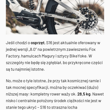
Jeśli chodzi o
osprzęt
, S16 jest aktualnie oferowany w
jednej wersji „8.0” na powietrznym zawieszeniu Fox
Factory, hamulcach Magury i sztycy BikeYoke. W
szczegóły nie będę się zgłębiał, bo przykręcone części
są tu najmniej istotne.
No, może o tyle istotne, że przy tak kosmicznej ramie i
tak mocnej specyfikacji, można by oczekiwać (dużo)
niższej masy: kompletny rower waży ok.
28,5 kg
. Nawet
nisko i centralnie położony środek ciężkości nie jest w
stanie tego ukryć – S16 to straszna locha