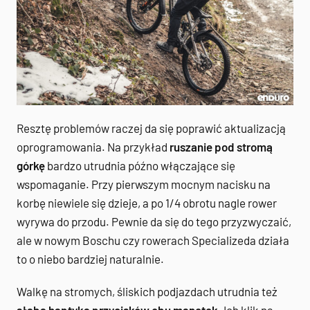
Resztę problemów raczej da się poprawić aktualizacją
oprogramowania. Na przykład
ruszanie pod stromą
górkę
bardzo utrudnia późno włączające się
wspomaganie. Przy pierwszym mocnym nacisku na
korbę niewiele się dzieje, a po 1/4 obrotu nagle rower
wyrywa do przodu. Pewnie da się do tego przyzwyczaić,
ale w nowym Boschu czy rowerach Specializeda działa
to o niebo bardziej naturalnie.
Walkę na stromych, śliskich podjazdach utrudnia też
słaba haptyka przycisków obu manetek
. Ich klik na