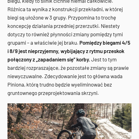
biegu, kiedy to silnik cichnie niemal całkowicie.
Różnica ta wynika z konstrukcji przekładni, w której
biegi są ułożone w 3 grupy. Przypomina to trochę
koncepcję działania przedniej przerzutki. Niestety
dotyczy to również płynności zmiany pomiędzy tymi
grupami – a właściwie jej braku.
Pomiędzy biegami 4/5
i 8/9 jest nieprzyjemny, wybijający z rytmu przeskok
połączony z „zapadaniem się” korby.
Jest to tym
bardziej rozpraszające, że pozostałe zmiany są prawie
niewyczuwalne. Zdecydowanie jest to główna wada
Piniona, którą trudno będzie wyeliminować bez
gruntownego przeprojektowania skrzyni.