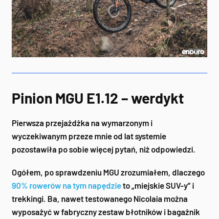
Pinion MGU E1.12 – werdykt
Pierwsza przejażdżka na wymarzonym i
wyczekiwanym przeze mnie od lat systemie
pozostawiła po sobie więcej pytań, niż odpowiedzi.
Ogółem, po sprawdzeniu MGU zrozumiałem, dlaczego
90% rowerów na tym napędzie
to „miejskie SUV-y” i
trekkingi. Ba, nawet testowanego Nicolaia można
wyposażyć w fabryczny zestaw błotników i bagażnik