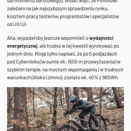
lub momentu obrotowego). Widać więc, że Pinionowi
zależało na jak najszybszym sprawdzeniu rynku,
kosztem pracy testerów, programistów i specjalistów
od UX/UI.
Aha, wypadałoby jeszcze wspomnieć o
wydajności
energetycznej
, ale trudno w tej kwestii wyrokować po
jednym dniu. Mogę tylko napisać, że po 5 podjazdach
pod Cybernioka (w sumie ok. 1500 m przewyższenia) w
szybkim tempie, na mocnym wspomaganiu i w trudnych
warunkach (ślisko i zimno), zostało ok. 40% z 960Wh.