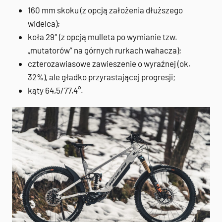
160 mm skoku (z opcją założenia dłuższego
widelca);
koła 29″ (z opcją mulleta po wymianie tzw.
„mutatorów” na górnych rurkach wahacza);
czterozawiasowe zawieszenie o wyraźnej (ok.
32%), ale gładko przyrastającej progresji;
kąty 64,5/77,4°.