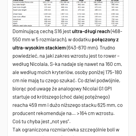
Dominującą cechą S16 jest
ultra-długi reach
(468-
550 mm w 5 rozmiarach), w dodatku
połączony z
ultra-wysokim stackiem
(643-670 mm). Trudno
powiedzieć, na jaki zakres wzrostu jest to rower –
według Nicolaia, S-ka nadaje się nawet na 160 cm,
ale według moich kryteriów, osoby poniżej 175-180
cm nie mają tu czego szukać. Co dziwi podwójnie,
biorąc pod uwagę że analogowy Nicolai G1 GPI
startuje od krótszego (choć dalej potężnego)
reacha 459 mm i dużo niższego stacku 625 mm, co
producent rekomenduje na… >164 cm wzrostu.
Coś tu chyba jest „not yes”.
Tak ograniczona rozmiarówka szczególnie boli w