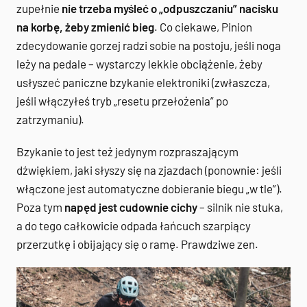
zupełnie
nie trzeba myśleć o „odpuszczaniu” nacisku
na korbę, żeby zmienić bieg
. Co ciekawe, Pinion
zdecydowanie gorzej radzi sobie na postoju, jeśli noga
leży na pedale – wystarczy lekkie obciążenie, żeby
usłyszeć paniczne bzykanie elektroniki (zwłaszcza,
jeśli włączyłeś tryb „resetu przełożenia” po
zatrzymaniu).
Bzykanie to jest też jedynym rozpraszającym
dźwiękiem, jaki słyszy się na zjazdach (ponownie: jeśli
włączone jest automatyczne dobieranie biegu „w tle”).
Poza tym
napęd jest cudownie cichy
– silnik nie stuka,
a do tego całkowicie odpada łańcuch szarpiący
przerzutkę i obijający się o ramę. Prawdziwe zen.