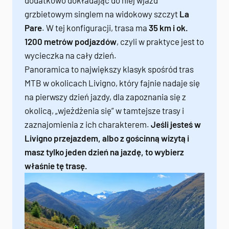
dodatkowo dokładając do niej wjazd
grzbietowym singlem na widokowy szczyt
La
Pare
. W tej konfiguracji, trasa ma
35 km i ok.
1200 metrów podjazdów
, czyli w praktyce jest to
wycieczka na cały dzień.
Panoramica to największy klasyk spośród tras
MTB w okolicach Livigno, który fajnie nadaje się
na pierwszy dzień jazdy, dla zapoznania się z
okolicą, „wjeżdżenia się” w tamtejsze trasy i
zaznajomienia z ich charakterem.
Jeśli jesteś w
Livigno przejazdem, albo z gościnną wizytą i
masz tylko jeden dzień na jazdę, to wybierz
właśnie tę trasę.