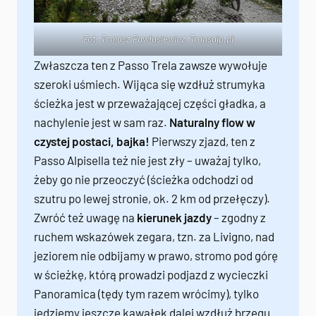
Fot. Tomasz Pawłusiewicz,
Transalp.pl
Zwłaszcza ten z Passo Trela zawsze wywołuje
szeroki uśmiech. Wijąca się wzdłuż strumyka
ścieżka jest w przeważającej części gładka, a
nachylenie jest w sam raz.
Naturalny flow w
czystej postaci, bajka!
Pierwszy zjazd, ten z
Passo Alpisella też nie jest zły – uważaj tylko,
żeby go nie przeoczyć (ścieżka odchodzi od
szutru po lewej stronie, ok. 2 km od przełęczy).
Zwróć też uwagę na
kierunek jazdy
– zgodny z
ruchem wskazówek zegara, tzn. za Livigno, nad
jeziorem nie odbijamy w prawo, stromo pod górę
w ścieżkę, którą prowadzi podjazd z wycieczki
Panoramica (tędy tym razem wrócimy), tylko
jedziemy jeszcze kawałek dalej wzdłuż brzegu