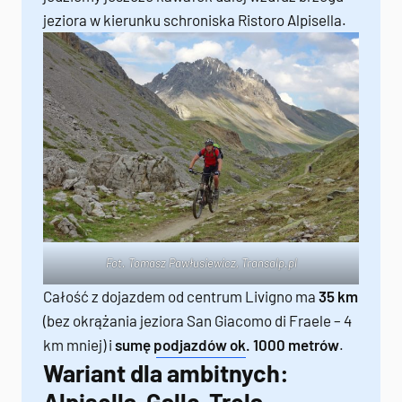
jeziora w kierunku schroniska Ristoro Alpisella.
Fot. Tomasz Pawłusiewicz,
Transalp.pl
Całość z dojazdem od centrum Livigno ma
35 km
(bez okrążania jeziora San Giacomo di Fraele – 4
km mniej) i
sumę podjazdów ok. 1000 metrów
.
Wariant dla ambitnych:
Alpisella-Gallo-Trela