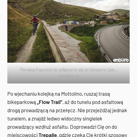
Pierwszy fragment po odłączeniu się od bikeparku jest…
specyficzny.
Po wjechaniu kolejką na Mottolino, ruszaj trasą
bikeparkową
„Flow Trail”
, aż do tunelu pod asfaltową
drogą prowadzącą na przełęcz. Nie przejeżdżaj jednak
tunelem, a znajdź ledwo widoczny singielek
prowadzący wzdłuż asfaltu. Doprowadzi Cię on do
miejscowości
Trepalle
, gdzie czeka Cię krótki szosowy