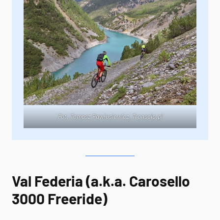
Fot. Tomasz Pawłusiewicz,
Transalp.pl
Val Federia (a.k.a. Carosello
3000 Freeride)