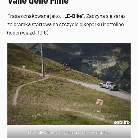
Valle delle Mine
Trasa oznakowana jako…
„E-Bike”
. Zaczyna się zaraz
za bramką startową na szczycie bikeparku Mottolino
(jeden wjazd: 10 €).
Tak, Valle Mine to oficjalna trasa pod elektryki…