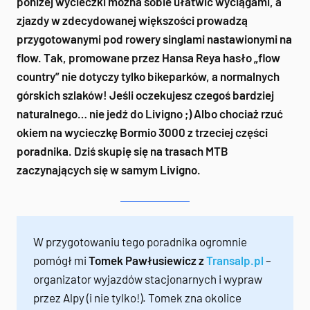
poniżej wycieczki można sobie ułatwić wyciągami, a
z
jazdy w zdecydowanej większości prowadzą
przygotowanymi pod rowery singlami nastawionymi na
flow. Tak, promowane przez Hansa Reya hasło „flow
country” nie dotyczy tylko bikeparków, a normalnych
górskich szlaków! Jeśli oczekujesz czegoś bardziej
naturalnego… nie jedź do Livigno ;) Albo chociaż rzuć
okiem na wycieczkę Bormio 3000 z trzeciej części
poradnika. Dziś skupię się na trasach MTB
zaczynających się w samym Livigno.
W przygotowaniu tego poradnika ogromnie
pomógł mi
Tomek Pawłusiewicz z
Transalp.pl
–
organizator wyjazdów stacjonarnych i wypraw
przez Alpy (i nie tylko!). Tomek zna okolice