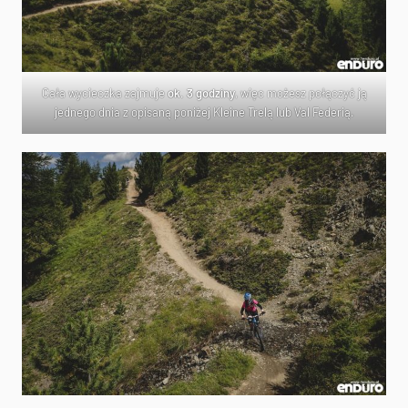
Cała wycieczka zajmuje
ok. 3 godziny
, więc możesz połączyć ją
jednego dnia z opisaną poniżej Kleine Trelą lub Val Federią.