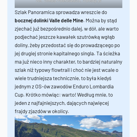
Fot. Tomasz Pawłusiewicz,
Transalp.pl
Szlak Panoramica sprowadza wreszcie do
bocznej dolinki Valle delle Mine
. Można by stąd
zjechać już bezpośrednio dalej, w dół, ale warto
podjechać jeszcze kawałek szutrówką wgłąb
doliny, żeby przedostać się do prowadzącego po
jej drugiej stronie kapitalnego singla. Ta ścieżka
ma już nieco inny charakter, to bardziej naturalny
szlak niż typowy flowtrail i choć nie jest wcale o
wiele trudniejsza technicznie, to była kiedyś
jednym z OS-ów zawodów Enduro Lombardia
Cup. Krótko mówiąc: warto! Według mnie, to
jeden z najfajniejszych, dających najwięcej
frajdy zjazdów w okolicy.