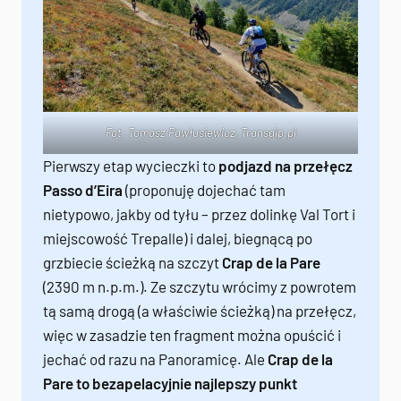
Fot. Tomasz Pawłusiewicz,
Transalp.pl
Pierwszy etap wycieczki to
podjazd na przełęcz
Passo d’Eira
(proponuję dojechać tam
nietypowo, jakby od tyłu – przez dolinkę Val Tort i
miejscowość Trepalle) i dalej, biegnącą po
grzbiecie ścieżką na szczyt
Crap de la Pare
(2390 m n.p.m.). Ze szczytu wrócimy z powrotem
tą samą drogą (a właściwie ścieżką) na przełęcz,
więc w zasadzie ten fragment można opuścić i
jechać od razu na Panoramicę. Ale
Crap de la
Pare to bezapelacyjnie najlepszy punkt