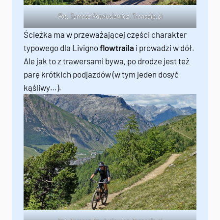
Fot. Tomasz Pawłusiewicz,
Transalp.pl
Ścieżka ma w przeważającej części charakter
typowego dla Livigno
flowtraila
i prowadzi w dół.
Ale jak to z trawersami bywa, po drodze jest też
parę krótkich podjazdów (w tym jeden dosyć
kąśliwy…).