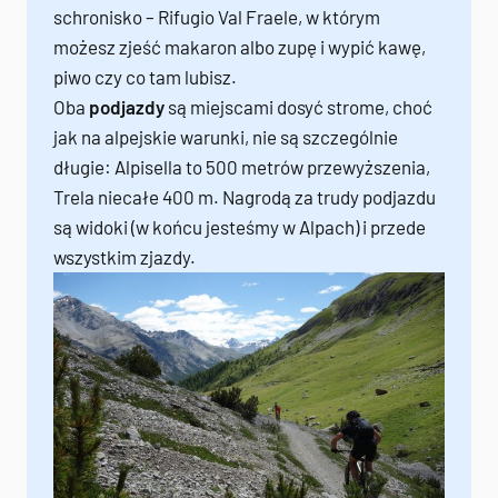
schronisko – Rifugio Val Fraele, w którym
możesz zjeść makaron albo zupę i wypić kawę,
piwo czy co tam lubisz.
Oba
podjazdy
są miejscami dosyć strome, choć
jak na alpejskie warunki, nie są szczególnie
długie: Alpisella to 500 metrów przewyższenia,
Trela niecałe 400 m. Nagrodą za trudy podjazdu
są widoki (w końcu jesteśmy w Alpach) i przede
wszystkim zjazdy.