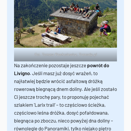
Fot. Tomasz Pawłusiewicz,
Transalp.pl
Na zakończenie pozostaje jeszcze
powrót do
Livigno
. Jeśli masz już dosyć wrażeń, to
najłatwiej będzie wrócić asfaltową dróżką
rowerową biegnącą dnem doliny. Ale jeśli zostało
Ci jeszcze trochę pary, to proponuję pojechać
szlakiem 'Larix trail’ – to częściowo ścieżka,
częściowo leśna dróżka, dosyć pofałdowana,
biegnąca po zboczu, nieco powyżej dna doliny –
równolegle do Panoramiki, tylko niejako piętro