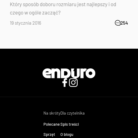
Który sposób doboru rozmiaru jest najlepszy i od
czego w ogóle zacząć?
19 stycznia 2016
254
Na skróty
Dla czytelnika
Polecane
Spis treści
Sprzęt
O blogu