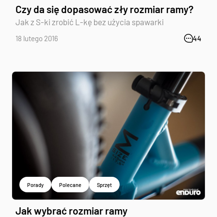
Czy da się dopasować zły rozmiar ramy?
Jak z S-ki zrobić L-kę bez użycia spawarki
18 lutego 2016
44
Porady
Polecane
Sprzęt
Jak wybrać rozmiar ramy