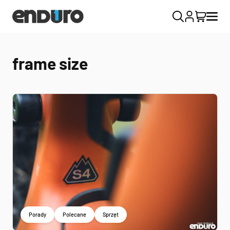
frame size
Porady
Polecane
Sprzęt