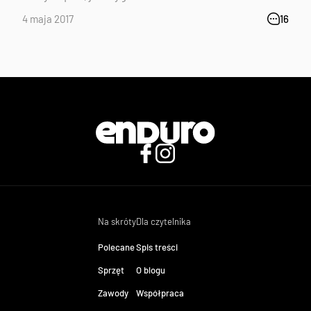
4 maja 2017
16
Na skróty
Dla czytelnika
Polecane
Spis treści
Sprzęt
O blogu
Zawody
Współpraca