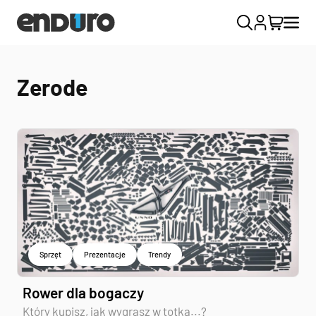
Zerode
Sprzęt
Prezentacje
Trendy
Rower dla bogaczy
Który kupisz, jak wygrasz w totka...?