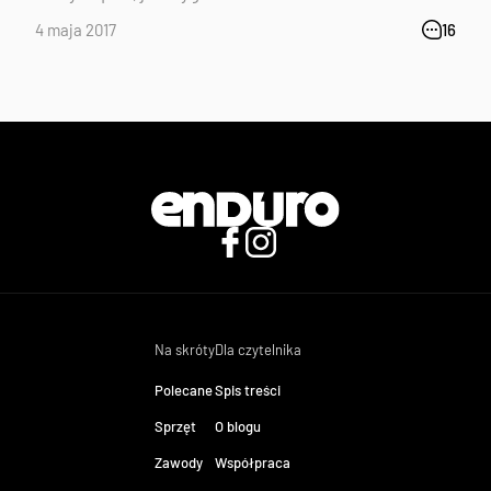
4 maja 2017
16
Na skróty
Dla czytelnika
Polecane
Spis treści
Sprzęt
O blogu
Zawody
Współpraca