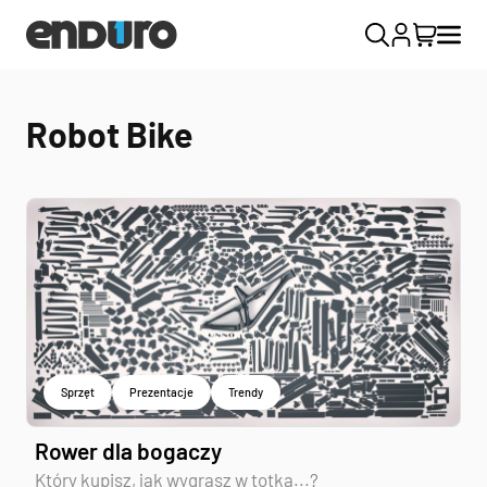
Robot Bike
Sprzęt
Prezentacje
Trendy
Rower dla bogaczy
Który kupisz, jak wygrasz w totka...?