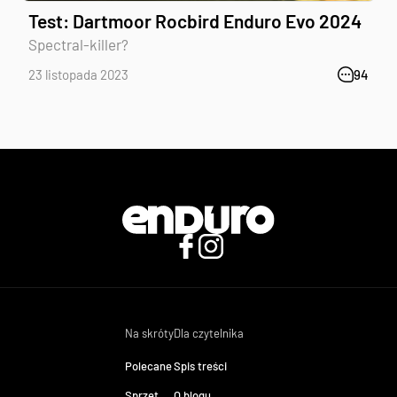
Test: Dartmoor Rocbird Enduro Evo 2024
Spectral-killer?
23 listopada 2023
94
Na skróty
Dla czytelnika
Polecane
Spis treści
Sprzęt
O blogu