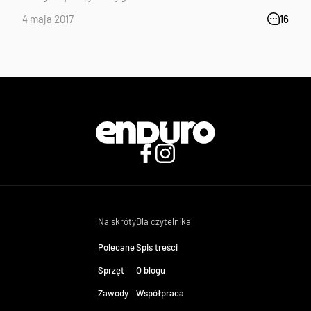
4 maja 2017
16
Na skróty
Dla czytelnika
Polecane
Spis treści
Sprzęt
O blogu
Zawody
Współpraca