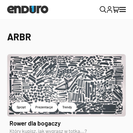
ARBR
Sprzęt
Prezentacje
Trendy
Rower dla bogaczy
Który kupisz, jak wygrasz w totka...?