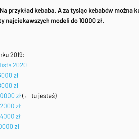
Na przykład kebaba. A za tysiąc kebabów można kupi
isty najciekawszych modeli do 10000 zł.
nku 2019:
 lista 2020
6000 zł
8000 zł
10000 zł
(← tu jesteś)
12000 zł
14000 zł
20000 zł