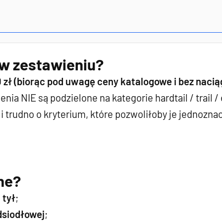
 w zestawieniu?
0 zł (biorąc pod uwagę ceny katalogowe i bez naci
ia NIE są podzielone na kategorie hardtail / trail /
ą i trudno o kryterium, które pozwoliłoby je jednoznac
ne?
 tył
;
dsiodłowej
;