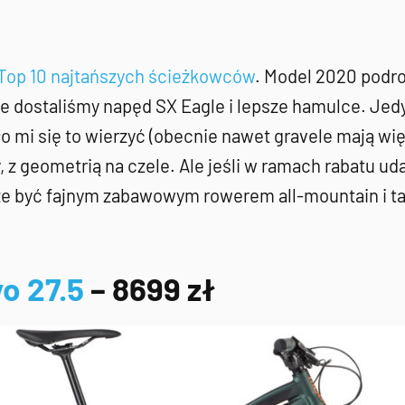
Top 10 najtańszych ścieżkowców
. Model 2020 podroż
e dostaliśmy napęd SX Eagle i lepsze hamulce. Jedy
mi się to wierzyć (obecnie nawet gravele mają więce
, z geometrią na czele. Ale jeśli w ramach rabatu u
e być fajnym zabawowym rowerem all-mountain i tań
o 27.5
– 8699 zł