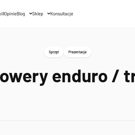
ill
Opinie
Blog
Sklep
Konsultacje
Sprzęt
Prezentacje
owery enduro / tr