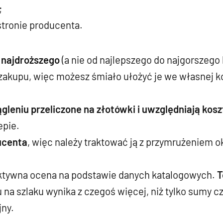
;
tronie producenta.
 najdroższego
(a nie od najlepszego do najgorszego
zakupu, więc możesz śmiało ułożyć je we własnej k
eniu przeliczone na złotówki i uwzględniają koszt
epie.
ucenta
, więc należy traktować ją z przymrużeniem ok
ektywna ocena na podstawie danych katalogowych.
T
 na szlaku wynika z czegoś więcej, niż tylko sumy cz
jny.