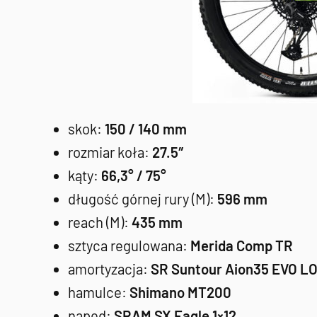
skok:
150 / 140 mm
rozmiar koła:
27.5″
kąty:
66,3° / 75°
długość górnej rury (M):
596 mm
reach (M):
435 mm
sztyca regulowana:
Merida Comp TR
amortyzacja:
SR Suntour Aion35 EVO LO
hamulce:
Shimano MT200
napęd:
SRAM SX Eagle 1×12