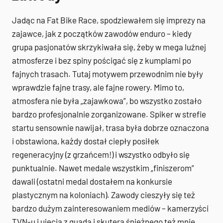
Jadąc na Fat Bike Race, spodziewałem się imprezy na
zajawce, jak z początków zawodów enduro – kiedy
grupa pasjonatów skrzykiwała się, żeby w mega luźnej
atmosferze i bez spiny pościgać się z kumplami po
fajnych trasach. Tutaj motywem przewodnim nie były
wprawdzie fajne trasy, ale fajne rowery. Mimo to,
atmosfera nie była „zajawkowa”, bo wszystko zostało
bardzo profesjonalnie zorganizowane. Spiker w strefie
startu sensownie nawijał, trasa była dobrze oznaczona
i obstawiona, każdy dostał ciepły posiłek
regeneracyjny (z grzańcem!) i wszystko odbyło się
punktualnie. Nawet medale wszystkim „finiszerom”
dawali (ostatni medal dostałem na konkursie
plastycznym na koloniach). Zawody cieszyły się też
bardzo dużym zainteresowaniem mediów – kamerzyści
TVN-u i ujęcia z quada i skutera śnieżnego też mnie