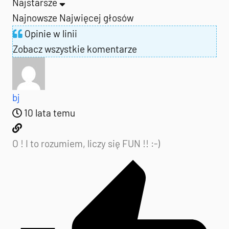
Najstarsze
Najnowsze
Najwięcej głosów
Opinie w linii
Zobacz wszystkie komentarze
bj
10 lata temu
O ! I to rozumiem, liczy się FUN !! :-)