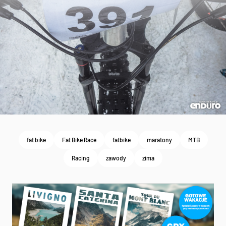
fat bike
Fat Bike Race
fatbike
maratony
MTB
Racing
zawody
zima